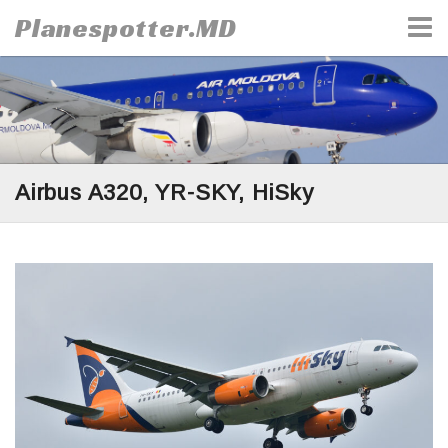
Skip
Planespotter.MD
to
content
Airbus A320, YR-SKY, HiSky