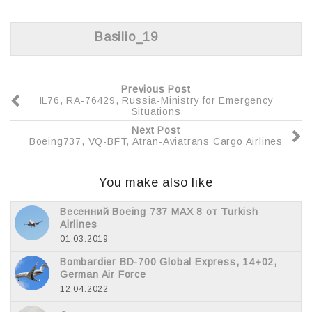
o
и
k
т
Basilio_19
ь
Previous Post
IL76, RA-76429, Russia-Ministry for Emergency
Situations
Next Post
Boeing737, VQ-BFT, Atran-Aviatrans Cargo Airlines
You make also like
Весенний Boeing 737 MAX 8 от Turkish
Airlines
01.03.2019
Bombardier BD-700 Global Express, 14+02,
German Air Force
12.04.2022