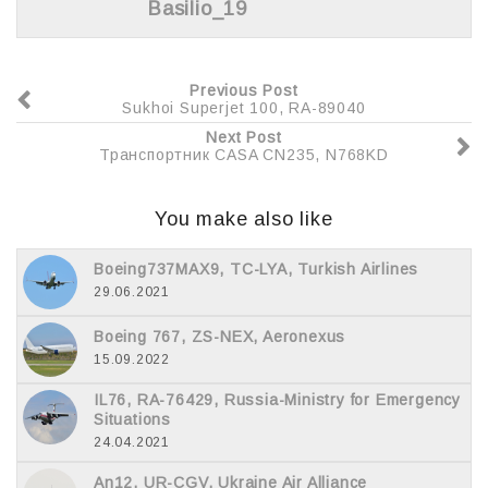
Basilio_19
ь
Previous Post
Sukhoi Superjet 100, RA-89040
Next Post
Транспортник CASA CN235, N768KD
You make also like
Boeing737MAX9, TC-LYA, Turkish Airlines
29.06.2021
Boeing 767, ZS-NEX, Aeronexus
15.09.2022
IL76, RA-76429, Russia-Ministry for Emergency
Situations
24.04.2021
An12, UR-CGV, Ukraine Air Alliance