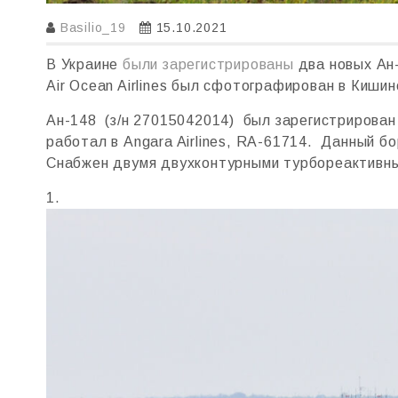
Basilio_19
15.10.2021
В Украине
были зарегистрированы
два новых Aн-
Air Ocean Airlines был сфотографирован в Киши
Ан-148 (з/н 27015042014) был зарегистрирован 
работал в Angara Airlines, RA-61714. Данный б
Снабжен двумя двухконтурными турбореактивны
1.