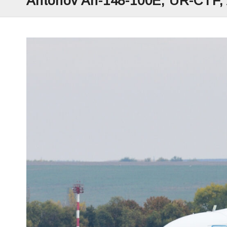
Antonov An-148-100E, UR-CTF, A