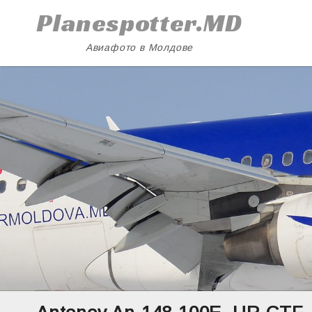
Skip
Planespotter.MD
to
content
Авиафото в Молдове