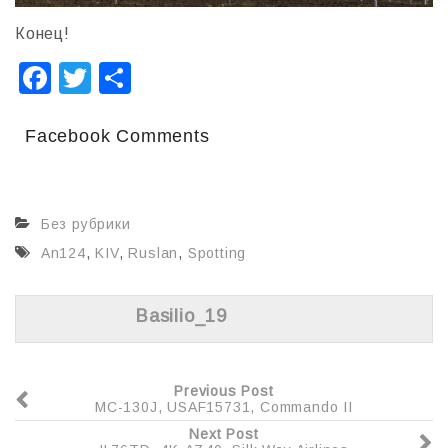
Конец!
F
T
О
a
wi
т
c
tt
п
Facebook Comments
e
er
р
b
а
Без рубрики
o
в
An124
,
KIV
,
Ruslan
,
Spotting
o
и
k
т
Basilio_19
ь
Previous Post
MC-130J, USAF15731, Commando II
Next Post