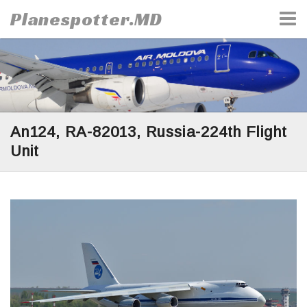
Skip
Planespotter.MD
to
content
An124, RA-82013, Russia-224th Flight
Unit