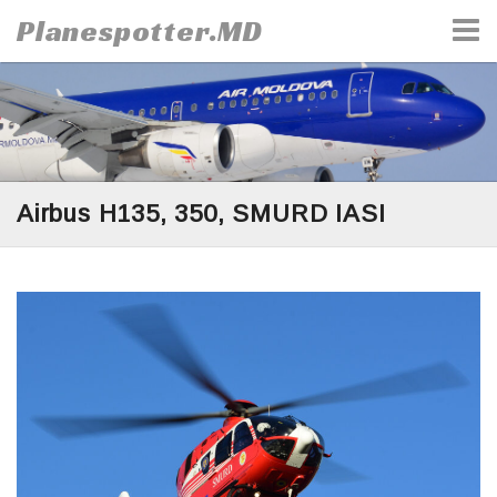
Skip
Planespotter.MD
to
content
Airbus H135, 350, SMURD IASI