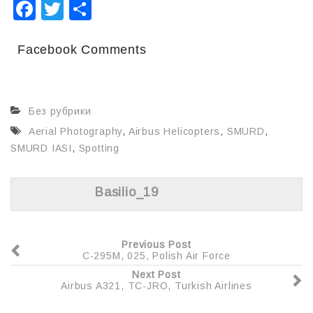
F
T
О
a
wi
т
c
tt
п
Facebook Comments
e
er
р
b
а
Без рубрики
o
в
Aerial Photography
,
Airbus Helicopters
,
SMURD
,
o
и
SMURD IASI
,
Spotting
k
т
ь
Basilio_19
Previous Post
C-295M, 025, Polish Air Force
Next Post
Airbus A321, TC-JRO, Turkish Airlines