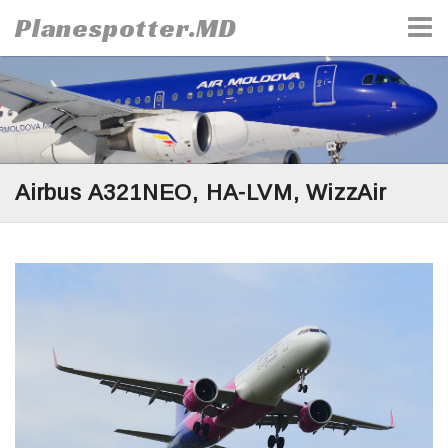
Skip
Planespotter.MD
to
content
Airbus A321NEO, HA-LVM, WizzAir