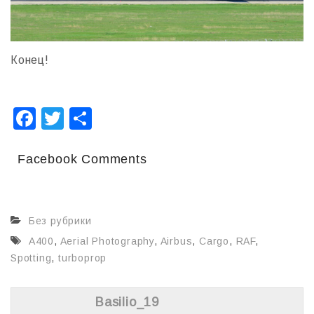
Конец!
F
T
О
a
wi
т
c
tt
п
Facebook Comments
e
er
р
b
а
Без рубрики
o
в
A400
,
Aerial Photography
,
Airbus
,
Cargo
,
RAF
,
o
и
Spotting
,
turboprop
k
т
ь
Basilio_19