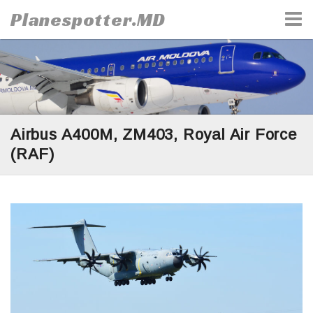
Skip
Planespotter.MD
to
content
Airbus A400M, ZM403, Royal Air Force
(RAF)