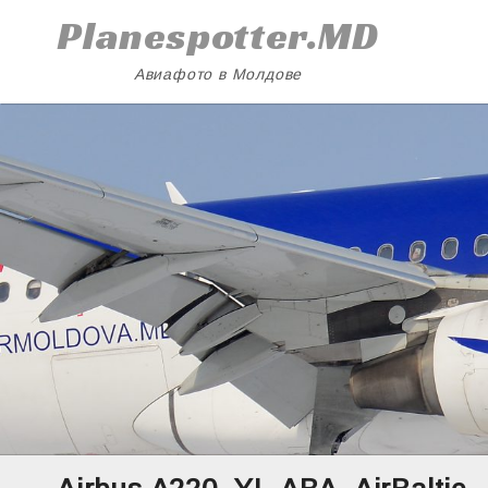
Skip
Planespotter.MD
to
content
Авиафото в Молдове