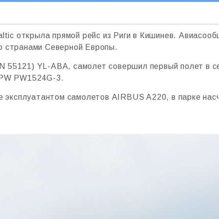
altic открыла прямой рейс из Риги в Кишинев. Авиасоо
о странами Северной Европы.
 55121) YL-ABA, самолет совершил первый полет в с
x PW PW1524G-3.
пе эксплуатантом самолетов AIRBUS A220, в парке насч