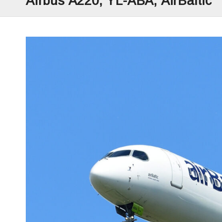
Airbus A220, YL-ABA, AirBaltic