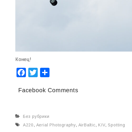
Конец!
F
T
О
a
wi
т
c
tt
п
Facebook Comments
e
er
р
b
а
Без рубрики
o
в
A220
,
Aerial Photography
,
AirBaltic
,
KIV
,
Spotting
o
и