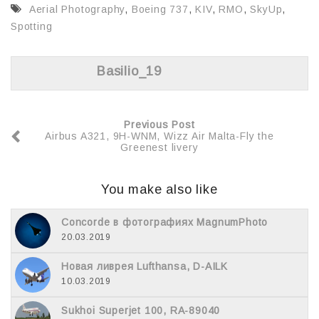
o
в
Aerial Photography
,
Boeing 737
,
KIV
,
RMO
,
SkyUp
,
Spotting
o
и
k
т
Basilio_19
ь
Previous Post
Airbus A321, 9H-WNM, Wizz Air Malta-Fly the
Greenest livery
You make also like
Concorde в фотографиях MagnumPhoto
20.03.2019
Новая ливрея Lufthansa, D-AILK
10.03.2019
Sukhoi Superjet 100, RA-89040