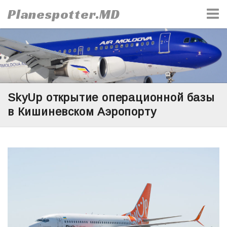
Skip
Planespotter.MD
to
content
SkyUp открытие операционной базы
в Кишиневском Аэропорту