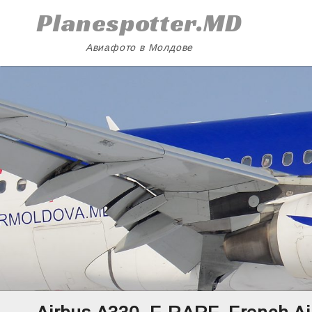
Skip
Planespotter.MD
to
content
Авиафото в Молдове