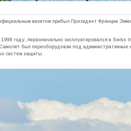
с официальным визитом прибыл Президент Франции Эмма
998 году, первоначально эксплуатировался в Swiss Inte
F). Cамолет был переоборудован под административны
ых систем защиты.