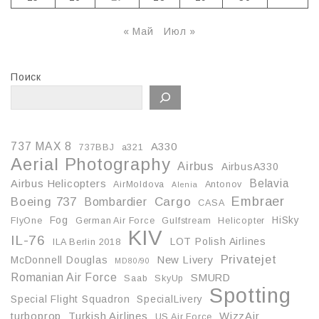
« Май
Июл »
Поиск
737 MAX 8
A330
737BBJ
a321
Aerial Photography
Airbus
AirbusA330
Belavia
Airbus Helicopters
AirMoldova
Antonov
Alenia
Embraer
Boeing 737
Cargo
Bombardier
CASA
Fog
HiSky
FlyOne
German Air Force
Gulfstream
Helicopter
KIV
IL-76
LOT Polish Airlines
ILA Berlin 2018
Privatejet
McDonnell Douglas
New Livery
MD80/90
Romanian Air Force
SMURD
Saab
SkyUp
Spotting
Special Flight Squadron
SpecialLivery
turboprop
Turkish Airlines
WizzAir
US Air Force