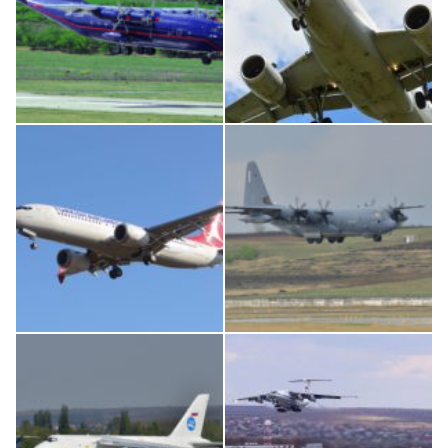
An12, UR-CGV
Airbus A319-114 D-AILN, Lufthansa, Франкфурт-Кишинев, 24/06/18