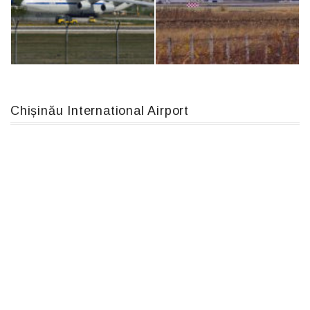
Boeing 737 MAX 8, TC-LCC
MC-130, 15731
Chișinău International Airport
An124, RA-82013
IL76, RA-78844