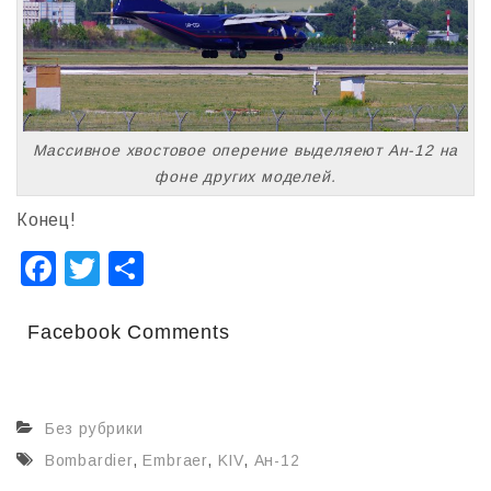
Массивное хвостовое оперение выделяеют Ан-12 на
фоне других моделей.
Конец!
F
T
О
a
wi
т
c
tt
п
Facebook Comments
e
er
р
b
а
Без рубрики
o
в
Bombardier
,
Embraer
,
KIV
,
Ан-12
o
и