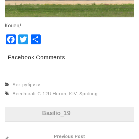
Конец!
F
T
О
a
wi
т
c
tt
п
Facebook Comments
e
er
р
b
а
Без рубрики
o
в
Beechcraft C-12U Huron
,
KIV
,
Spotting
o
и
k
т
Basilio_19
ь
Previous Post