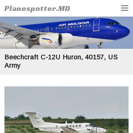
Skip
Planespotter.MD
to
content
Beechcraft C-12U Huron, 40157, US
Army