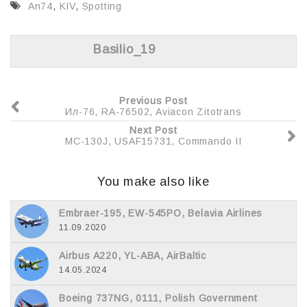
An74
,
KIV
,
Spotting
o
и
k
т
Basilio_19
ь
Previous Post
Ил-76, RA-76502, Aviacon Zitotrans
Next Post
MC-130J, USAF15731, Commando II
You make also like
Embraer-195, EW-545PO, Belavia Airlines
11.09.2020
Airbus A220, YL-ABA, AirBaltic
14.05.2024
Boeing 737NG, 0111, Polish Government