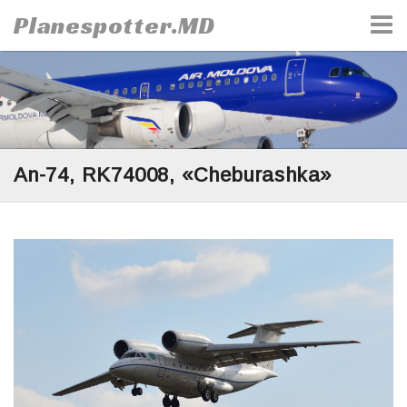
Skip
Planespotter.MD
to
content
An-74, RK74008, «Cheburashka»