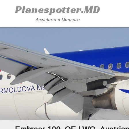
Skip
Planespotter.MD
to
content
Авиафото в Молдове