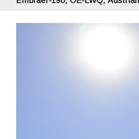
Embraer-190, OE-LWQ, Austrian 