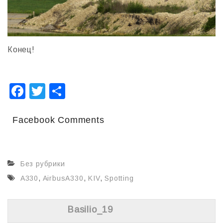
Конец!
F
T
О
a
wi
т
c
tt
п
Facebook Comments
e
er
р
b
а
Без рубрики
o
в
A330
,
AirbusA330
,
KIV
,
Spotting
o
и
k
т
Basilio_19
ь