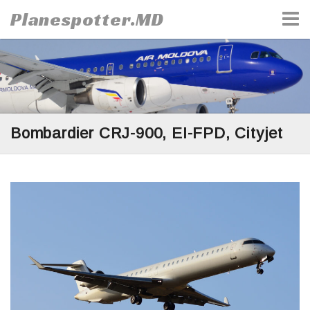
Skip
Planespotter.MD
to
content
Bombardier CRJ-900, EI-FPD, Cityjet