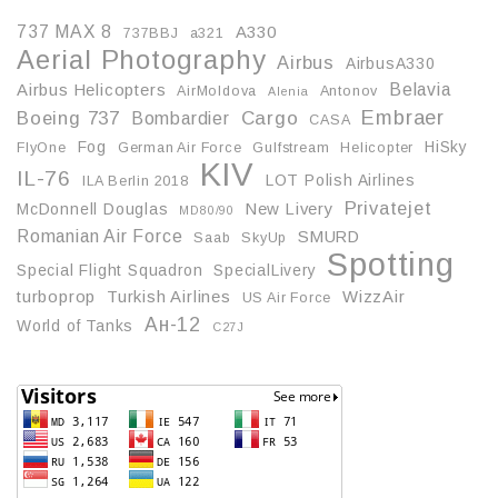
737 MAX 8
A330
737BBJ
a321
Aerial Photography
Airbus
AirbusA330
Belavia
Airbus Helicopters
AirMoldova
Antonov
Alenia
Embraer
Boeing 737
Cargo
Bombardier
CASA
Fog
HiSky
FlyOne
German Air Force
Gulfstream
Helicopter
KIV
IL-76
LOT Polish Airlines
ILA Berlin 2018
Privatejet
McDonnell Douglas
New Livery
MD80/90
Romanian Air Force
SMURD
Saab
SkyUp
Spotting
Special Flight Squadron
SpecialLivery
turboprop
Turkish Airlines
WizzAir
US Air Force
Ан-12
World of Tanks
С27J