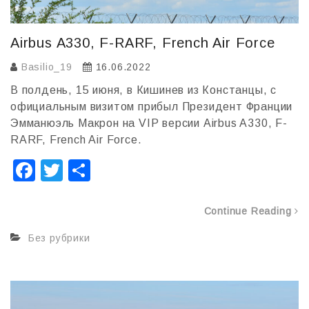
Airbus A330, F-RARF, French Air Force
Basilio_19
16.06.2022
В полдень, 15 июня, в Кишинев из Констанцы, с
официальным визитом прибыл Президент Франции
Эмманюэль Макрон на VIP версии Airbus A330, F-
RARF, French Air Force.
F
T
О
a
wi
т
c
tt
п
Continue Reading
e
er
р
Без рубрики
b
а
o
в
o
и