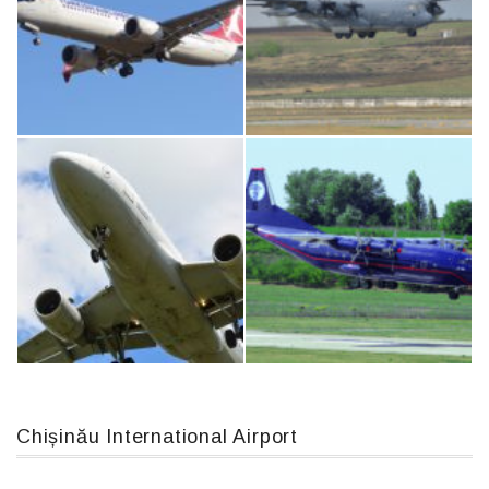
IL76, RA-78844
An124, RA-82013
Boeing 737 MAX 8, TC-LCC
MC-130, 15731
Chișinău International Airport