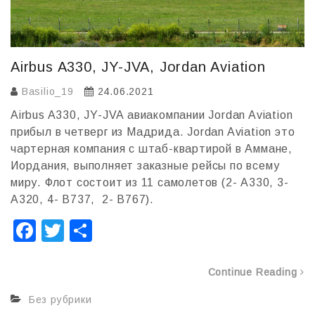
Airbus A330, JY-JVA, Jordan Aviation
Basilio_19
24.06.2021
Airbus A330, JY-JVA авиакомпании Jordan Aviation
прибыл в четверг из Мадрида. Jordan Aviation это
чартерная компания с штаб-квартирой в Аммане,
Иордания, выполняет заказные рейсы по всему
миру. Флот состоит из 11 самолетов (2- A330, 3-
A320, 4- B737, 2- B767).
F
T
О
a
wi
т
c
tt
п
Continue Reading
e
er
р
Без рубрики