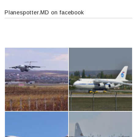
b
а
o
в
Planespotter.MD on facebook
o
и
k
т
ь