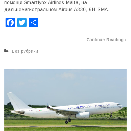
помощи Smartlynx Airlines Malta, на
дальнемагистральном Airbus A330, 9H-SMA.
F
T
О
a
wi
т
c
tt
п
Continue Reading
e
er
р
Без рубрики
b
а
o
в
o
и
k
т
ь