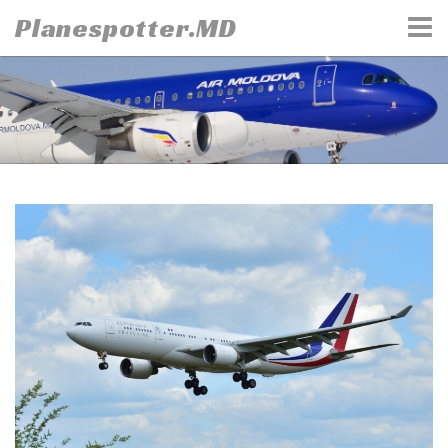
Skip
Planespotter.MD
to
content