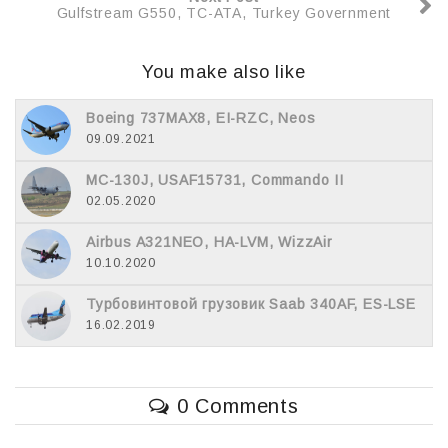
Gulfstream G550, TC-ATA, Turkey Government
You make also like
Boeing 737MAX8, EI-RZC, Neos
09.09.2021
MC-130J, USAF15731, Commando II
02.05.2020
Airbus A321NEO, HA-LVM, WizzAir
10.10.2020
Турбовинтовой грузовик Saab 340AF, ES-LSE
16.02.2019
0 Comments