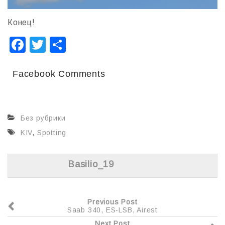
Конец!
F
T
О
a
wi
т
c
tt
п
Facebook Comments
e
er
р
b
а
Без рубрики
o
в
KIV
,
Spotting
o
и
k
т
Basilio_19
ь
Previous Post
Saab 340, ES-LSB, Airest
Next Post