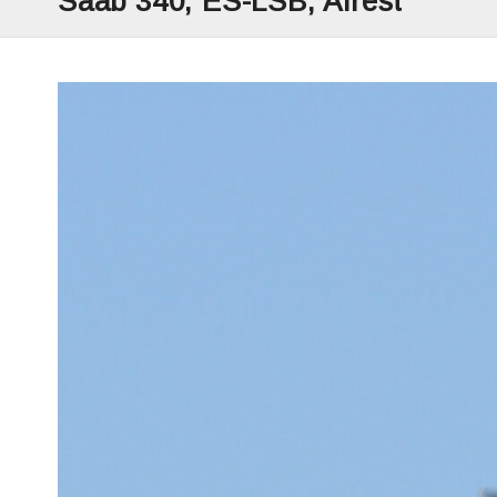
Saab 340, ES-LSB, Airest