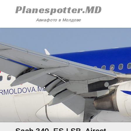
Skip
Planespotter.MD
to
content
Авиафото в Молдове