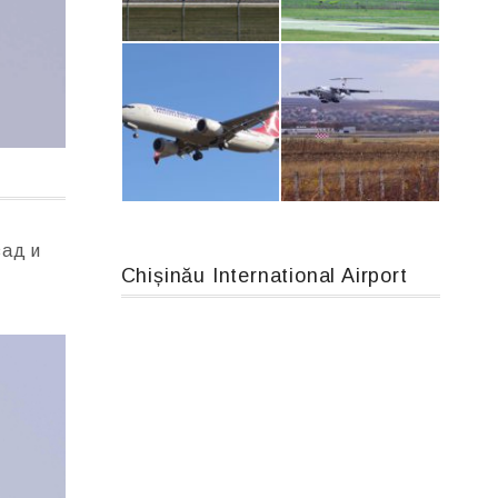
Airbus A319-114 D-AILN, Lufthansa, Франкфурт-Кишинев, 24/06/18
MC-130, 15731
An124, RA-82013
An12, UR-CGV
зад и
Chișinău International Airport
Boeing 737 MAX 8, TC-LCC
IL76, RA-78844