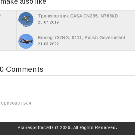
 make also like
з
Транспортник CASA CN235, N768KD
25.07.2019
Boeing 737NG, 0111, Polish Government
21.03.2022
0 Comments
торизоваться
.
Planespotter.MD © 2026. All Rights Reserved.