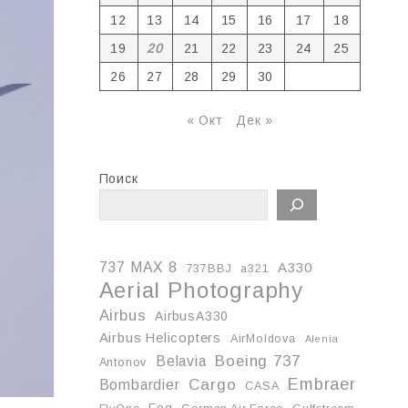
12
13
14
15
16
17
18
19
20
21
22
23
24
25
26
27
28
29
30
« Окт
Дек »
Поиск
737 MAX 8
A330
737BBJ
a321
Aerial Photography
Airbus
AirbusA330
Airbus Helicopters
AirMoldova
Alenia
Boeing 737
Belavia
Antonov
Embraer
Cargo
Bombardier
CASA
Fog