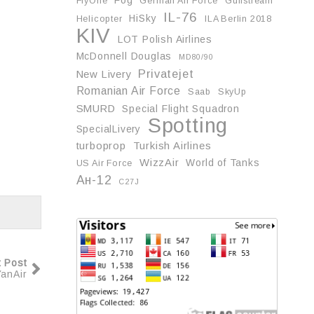
FlyOne
German Air Force
Gulfstream
IL-76
HiSky
Helicopter
ILA Berlin 2018
KIV
LOT Polish Airlines
McDonnell Douglas
MD80/90
Privatejet
New Livery
Romanian Air Force
Saab
SkyUp
SMURD
Special Flight Squadron
Spotting
SpecialLivery
turboprop
Turkish Airlines
WizzAir
World of Tanks
US Air Force
Ан-12
С27J
t Post
anAir