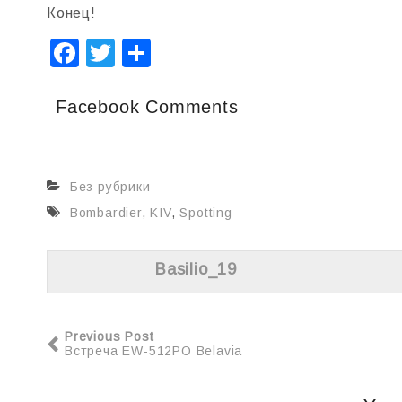
Конец!
F
T
О
a
wi
т
c
tt
п
Facebook Comments
e
er
р
b
а
Без рубрики
o
в
Bombardier
,
KIV
,
Spotting
o
и
k
т
Basilio_19
ь
Previous Post
Встреча EW-512PO Belavia