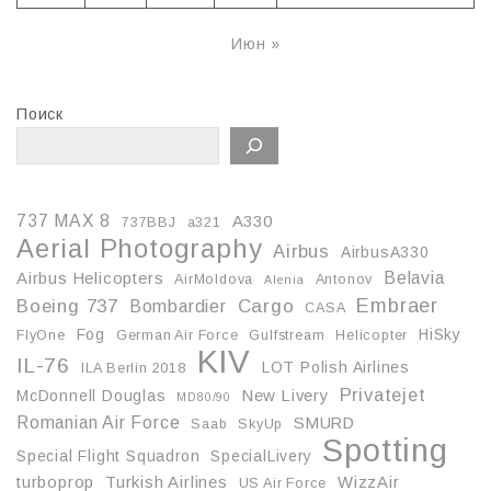
Июн »
Поиск
737 MAX 8
A330
737BBJ
a321
Aerial Photography
Airbus
AirbusA330
Belavia
Airbus Helicopters
AirMoldova
Antonov
Alenia
Embraer
Boeing 737
Cargo
Bombardier
CASA
Fog
HiSky
FlyOne
German Air Force
Gulfstream
Helicopter
KIV
IL-76
LOT Polish Airlines
ILA Berlin 2018
Privatejet
McDonnell Douglas
New Livery
MD80/90
Romanian Air Force
SMURD
Saab
SkyUp
Spotting
Special Flight Squadron
SpecialLivery
turboprop
Turkish Airlines
WizzAir
US Air Force