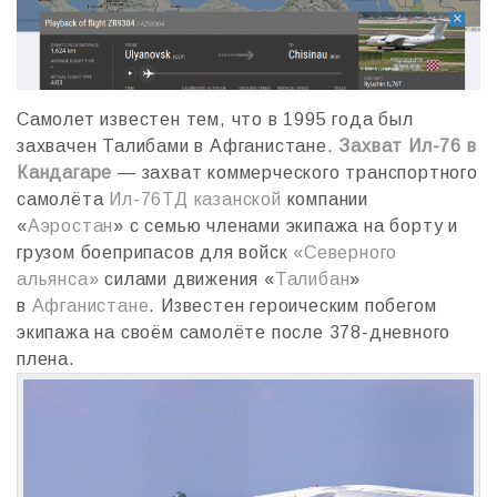
Самолет известен тем, что в 1995 года был
захвачен Талибами в Афганистане.
Захват Ил-76 в
Кандагаре
— захват коммерческого транспортного
самолёта
Ил-76ТД
казанской
компании
«
Аэростан
» с семью членами экипажа на борту и
грузом боеприпасов для войск
«Северного
альянса»
силами движения «
Талибан
»
в
Афганистане
. Известен героическим побегом
экипажа на своём самолёте после 378-дневного
плена.