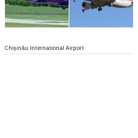
Airbus A319-114 D-AILN, Lufthansa, Франкфурт-Кишинев, 24/06/18
MC-130, 15731
Chișinău International Airport
An12, UR-CGV
Boeing 737 MAX 8, TC-LCC