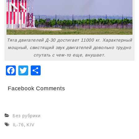
Тяга двигателей Д-30 достигает 11000 кг. Характерный
мощный, свистящий звук двигателей довольно трудно
спутать с чем-то еще, внушает.
F
T
О
a
wi
т
c
tt
п
Facebook Comments
e
er
р
b
а
Без рубрики
o
в
IL-76
,
KIV
o
и