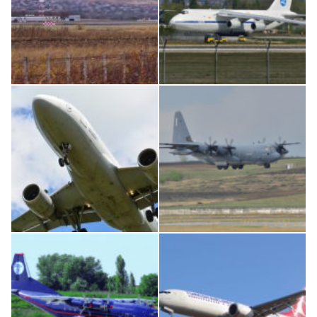
IL76, RA-78844
An124, RA-82013