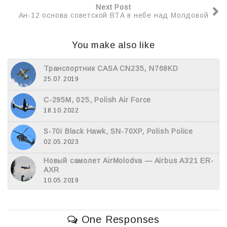
k
т
Next Post
ь
Ан-12 основа советской ВТА в небе над Молдовой
You make also like
Транспортник CASA CN235, N768KD
25.07.2019
C-295M, 025, Polish Air Force
18.10.2022
S-70i Black Hawk, SN-70XP, Polish Police
02.05.2023
Новый самолет AirMolodva — Airbus A321 ER-
AXR
10.05.2019
One Responses