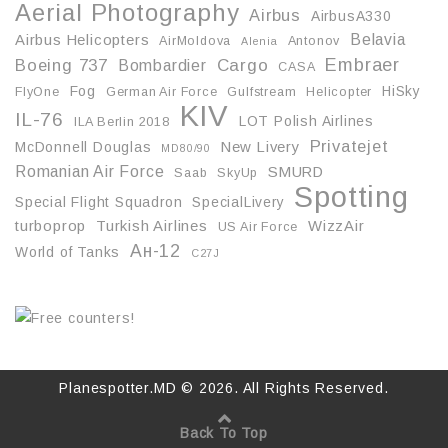
Aerial Photography
Airbus
AirbusA330
Belavia
Airbus Helicopters
AirMoldova
Antonov
Alenia
Embraer
Boeing 737
Cargo
Bombardier
CASA
Fog
HiSky
FlyOne
German Air Force
Gulfstream
Helicopter
KIV
IL-76
LOT Polish Airlines
ILA Berlin 2018
Privatejet
McDonnell Douglas
New Livery
MD80/90
Romanian Air Force
SMURD
Saab
SkyUp
Spotting
Special Flight Squadron
SpecialLivery
turboprop
Turkish Airlines
WizzAir
US Air Force
Ан-12
World of Tanks
С27J
Planespotter.MD © 2026. All Rights Reserved.
Back To Top