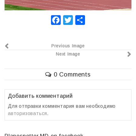
F
T
О
a
wi
т
c
tt
п
Previous Image
e
er
р
Next Image
b
а
o
в
0 Comments
o
и
k
т
ь
Добавить комментарий
Для отправки комментария вам необходимо
авторизоваться
.