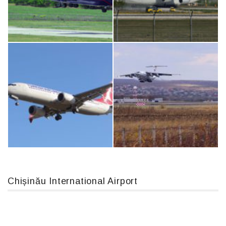
MC-130, 15731
Airbus A319-114 D-AILN, Lufthansa, Франкфурт-Кишинев, 24/06/18
An12, UR-CGV
An124, RA-82013
Chișinău International Airport