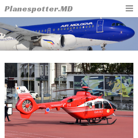
Skip
Planespotter.MD
to
content