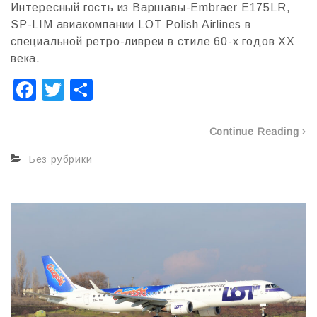
Интересный гость из Варшавы-Embraer E175LR,
SP-LIM авиакомпании LOT Polish Airlines в
специальной ретро-ливреи в стиле 60-x годов XX
века.
F
T
О
a
wi
т
c
tt
п
Continue Reading
e
er
р
Без рубрики
b
а
o
в
o
и
k
т
ь