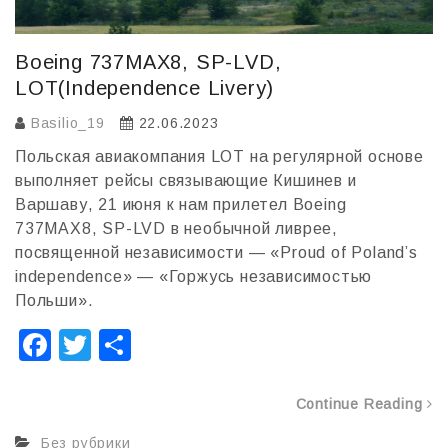
Boeing 737MAX8, SP-LVD,
LOT(Independence Livery)
Basilio_19
22.06.2023
Польская авиакомпания LOT на регулярной основе
выполняет рейсы связывающие Кишинев и
Варшаву, 21 июня к нам прилетел Boeing
737MAX8, SP-LVD в необычной ливрее,
посвященной независимости — «Proud of Poland’s
independence» — «Горжусь независимостью
Польши».
F
T
О
a
wi
т
c
tt
п
Continue Reading
e
er
р
Без рубрики