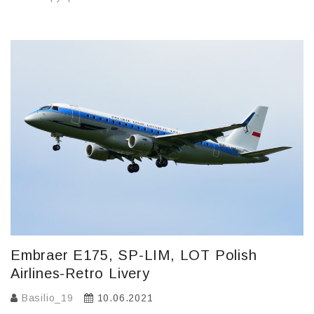
b
а
o
в
o
и
k
т
ь
Embraer E175, SP-LIM, LOT Polish
Airlines-Retro Livery
Basilio_19
10.06.2021