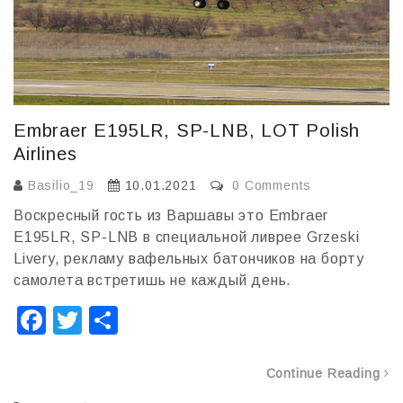
Embraer E195LR, SP-LNB, LOT Polish
Airlines
Basilio_19
10.01.2021
0 Comments
Воскресный гость из Варшавы это Embraer
E195LR, SP-LNB в специальной ливрее Grzeski
Livery, рекламу вафельных батончиков на борту
самолета встретишь не каждый день.
F
T
О
a
wi
т
c
tt
п
Continue Reading