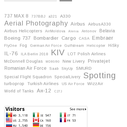
737 MAX 8
A330
737BBJ
a321
Aerial Photography
Airbus
AirbusA330
Belavia
Airbus Helicopters
AirMoldova
Antonov
Alenia
Embraer
Boeing 737
Cargo
Bombardier
CASA
Fog
HiSky
FlyOne
German Air Force
Gulfstream
Helicopter
KIV
IL-76
LOT Polish Airlines
ILA Berlin 2018
Privatejet
McDonnell Douglas
New Livery
MD80/90
Romanian Air Force
SMURD
Saab
SkyUp
Spotting
Special Flight Squadron
SpecialLivery
turboprop
Turkish Airlines
WizzAir
US Air Force
Ан-12
World of Tanks
С27J