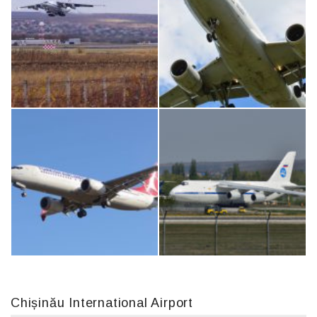
MC-130, 15731
An12, UR-CGV
IL76, RA-78844
Airbus A319-114 D-AILN, Lufthansa, Франкфурт-Кишинев, 24/06/18
Chișinău International Airport