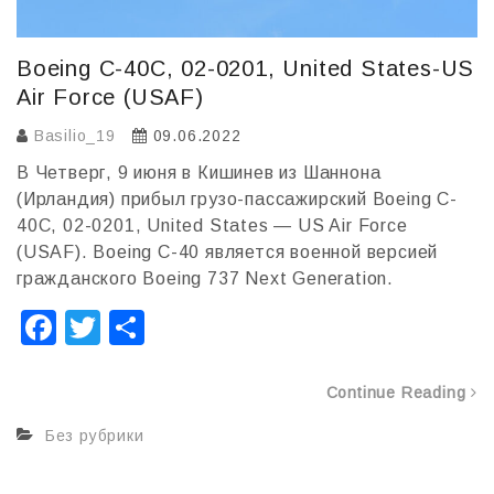
Boeing C-40C, 02-0201, United States-US
Air Force (USAF)
Basilio_19
09.06.2022
В Четверг, 9 июня в Кишинев из Шаннона
(Ирландия) прибыл грузо-пассажирский Boeing C-
40C, 02-0201, United States — US Air Force
(USAF). Boeing C-40 является военной версией
гражданского Boeing 737 Next Generation.
F
T
О
a
wi
т
c
tt
п
Continue Reading
e
er
р
Без рубрики
b
а