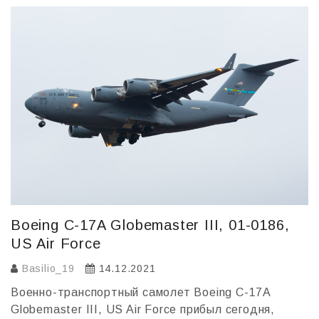
o
в
o
и
k
т
ь
Boeing C-17A Globemaster III, 01-0186,
US Air Force
Basilio_19
14.12.2021
Военно-транспортный самолет Boeing C-17A
Globemaster III, US Air Force прибыл cегодня,