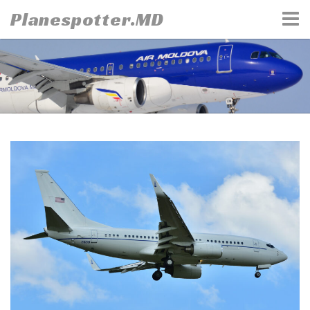
Skip
Planespotter.MD
to
content