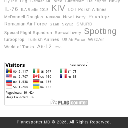
Fog
HiSky
FlyOne
German Air Force
Gulfstream
Helicopter
KIV
IL-76
LOT Polish Airlines
ILA Berlin 2018
Privatejet
McDonnell Douglas
New Livery
MD80/90
Romanian Air Force
SMURD
Saab
SkyUp
Spotting
Special Flight Squadron
SpecialLivery
turboprop
Turkish Airlines
WizzAir
US Air Force
Ан-12
World of Tanks
С27J
Planespotter.MD © 2026. All Rights Reserved.