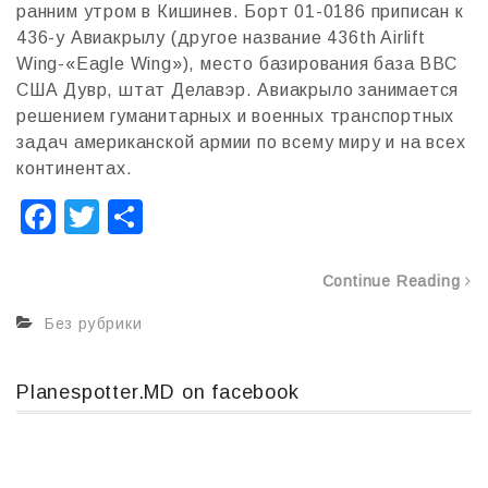
ранним утром в Кишинев. Борт 01-0186 приписан к
436-у Авиакрылу (другое название 436th Airlift
Wing-«Eagle Wing»), место базирования база ВВС
США Дувр, штат Делавэр. Авиакрыло занимается
решением гуманитарных и военных транспортных
задач американской армии по всему миру и на всех
континентах.
F
T
О
a
wi
т
c
tt
п
Continue Reading
e
er
р
Без рубрики
b
а
o
в
Planespotter.MD on facebook
o
и
k
т