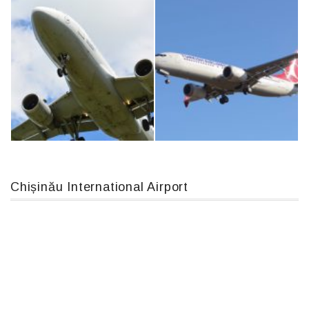
MC-130, 15731
An124, RA-82013
Chișinău International Airport
Airbus A319-114 D-AILN, Lufthansa, Франкфурт-Кишинев, 24/06/18
Boeing 737 MAX 8, TC-LCC