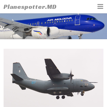
Skip
Planespotter.MD
to
content