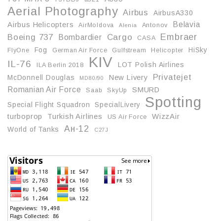
Aerial Photography
Airbus
AirbusA330
Belavia
Airbus Helicopters
AirMoldova
Antonov
Alenia
Embraer
Boeing 737
Cargo
Bombardier
CASA
Fog
HiSky
FlyOne
German Air Force
Gulfstream
Helicopter
KIV
IL-76
LOT Polish Airlines
ILA Berlin 2018
Privatejet
McDonnell Douglas
New Livery
MD80/90
Romanian Air Force
SMURD
Saab
SkyUp
Spotting
Special Flight Squadron
SpecialLivery
turboprop
Turkish Airlines
WizzAir
US Air Force
Ан-12
World of Tanks
С27J