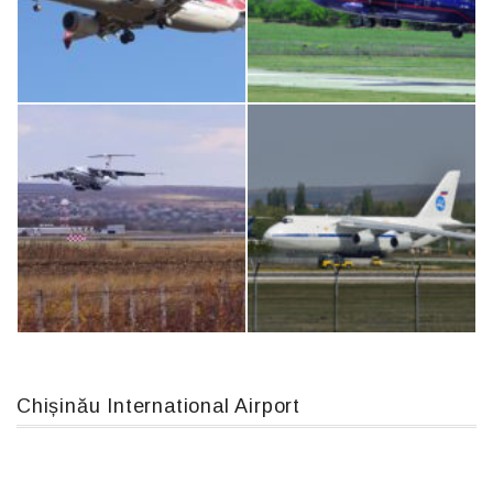
MC-130, 15731
Airbus A319-114 D-AILN, Lufthansa, Франкфурт-Кишинев, 24/06/18
Boeing 737 MAX 8, TC-LCC
An12, UR-CGV
Chișinău International Airport