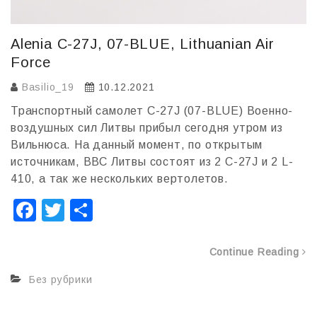
Alenia C-27J, 07-BLUE, Lithuanian Air
Force
Basilio_19
10.12.2021
Транспортный самолет C-27J (07-BLUE) Военно-
воздушных сил Литвы прибыл сегодня утром из
Вильнюса. На данный момент, по открытым
источникам, ВВС Литвы состоят из 2 C-27J и 2 L-
410, а так же нескольких вертолетов.
F
T
О
a
wi
т
c
tt
п
Continue Reading
e
er
р
Без рубрики
b
а