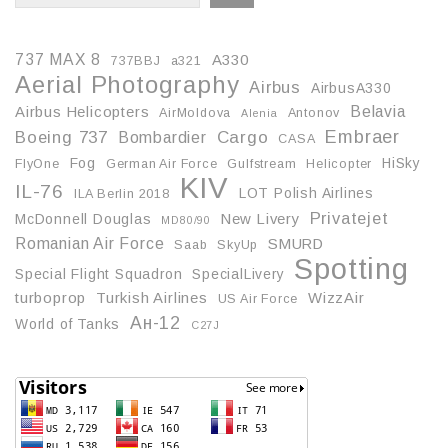
737 MAX 8
A330
737BBJ
a321
Aerial Photography
Airbus
AirbusA330
Belavia
Airbus Helicopters
AirMoldova
Antonov
Alenia
Embraer
Boeing 737
Cargo
Bombardier
CASA
Fog
HiSky
FlyOne
German Air Force
Gulfstream
Helicopter
KIV
IL-76
LOT Polish Airlines
ILA Berlin 2018
Privatejet
McDonnell Douglas
New Livery
MD80/90
Romanian Air Force
SMURD
Saab
SkyUp
Spotting
Special Flight Squadron
SpecialLivery
turboprop
Turkish Airlines
WizzAir
US Air Force
Ан-12
World of Tanks
С27J