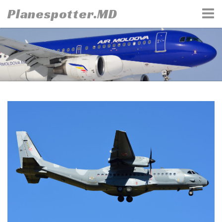
Skip
Planespotter.MD
to
content