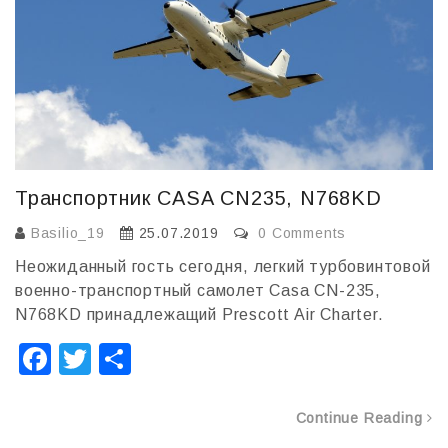
ь
Транспортник CASA CN235, N768KD
Basilio_19
25.07.2019
0 Comments
Неожиданный гость сегодня, легкий турбовинтовой
военно-транспортный самолет Casa CN-235,
N768KD принадлежащий Prescott Air Charter.
F
T
О
a
wi
т
c
tt
п
Continue Reading