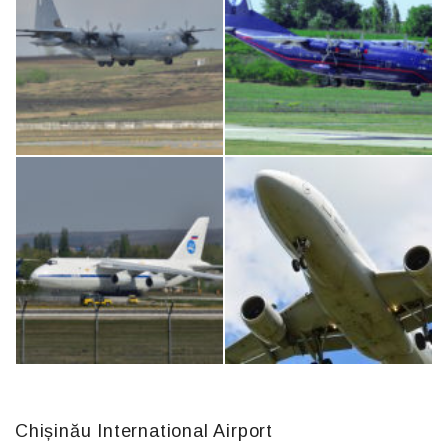
IL76, RA-78844
Boeing 737 MAX 8, TC-LCC
MC-130, 15731
An12, UR-CGV
Chișinău International Airport