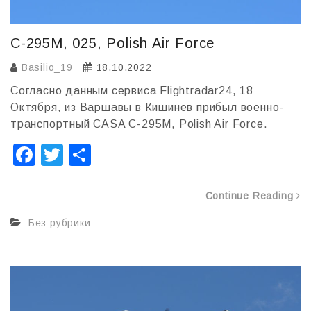
C-295M, 025, Polish Air Force
Basilio_19
18.10.2022
Согласно данным сервиса Flightradar24, 18
Октября, из Варшавы в Кишинев прибыл военно-
транспортный CASA C-295M, Polish Air Force.
F
T
О
a
wi
т
c
tt
п
Continue Reading
e
er
р
Без рубрики
b
а
o
в
o
и
k
т