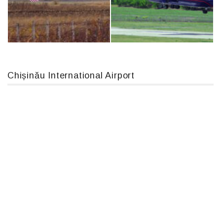
An124, RA-82013
Boeing 737 MAX 8, TC-LCC
Chișinău International Airport
IL76, RA-78844
An12, UR-CGV