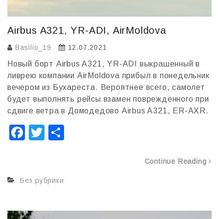
Airbus A321, YR-ADI, AirMoldova
Basilio_19
12.07.2021
Новый борт Airbus A321, YR-ADI выкрашенный в
ливрею компании AirMoldova прибыл в понедельник
вечером из Бухареста. Вероятнее всего, самолет
будет выполнять рейсы взамен поврежденного при
сдвиге ветра в Домодедово Airbus A321, ER-AXR.
F
T
О
a
wi
т
c
tt
п
Continue Reading
e
er
р
Без рубрики
b
а
o
в