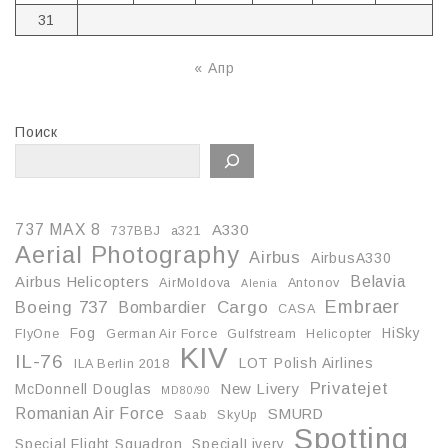
31
« Апр
Поиск
737 MAX 8
A330
737BBJ
a321
Aerial Photography
Airbus
AirbusA330
Belavia
Airbus Helicopters
AirMoldova
Antonov
Alenia
Embraer
Boeing 737
Cargo
Bombardier
CASA
Fog
HiSky
FlyOne
German Air Force
Gulfstream
Helicopter
KIV
IL-76
LOT Polish Airlines
ILA Berlin 2018
Privatejet
McDonnell Douglas
New Livery
MD80/90
Romanian Air Force
SMURD
Saab
SkyUp
Spotting
Special Flight Squadron
SpecialLivery