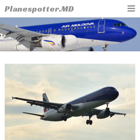
Skip
Planespotter.MD
to
content