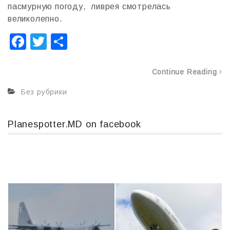
пасмурную погоду, ливрея смотрелась
великолепно.
F
T
О
a
wi
т
c
tt
п
Continue Reading
e
er
р
Без рубрики
b
а
o
в
Planespotter.MD on facebook
o
и
k
т
ь