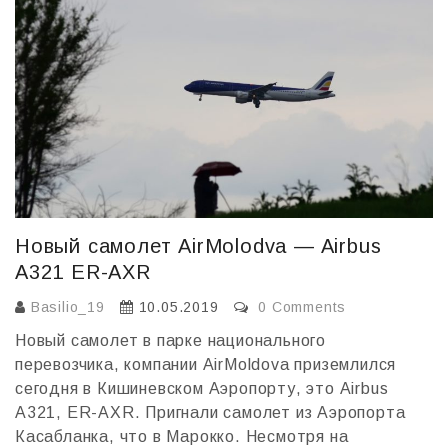
o
и
k
т
ь
Новый самолет AirMolodva — Airbus
A321 ER-AXR
Basilio_19
10.05.2019
0 Comments
Новый самолет в парке национального
перевозчика, компании AirMoldova приземлился
сегодня в Кишиневском Аэропорту, это Airbus
A321, ER-AXR. Пригнали самолет из Аэропорта
Касабланка, что в Марокко. Несмотря на