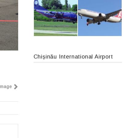
Airbus A319-114 D-AILN, Lufthansa, Франкфурт-Кишинев, 24/06/18
An124, RA-82013
Chișinău International Airport
An12, UR-CGV
Boeing 737 MAX 8, TC-LCC
Image