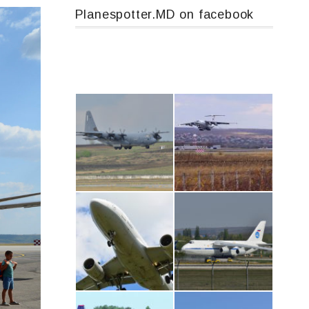
Planespotter.MD on facebook
MC-130, 15731
IL76, RA-78844