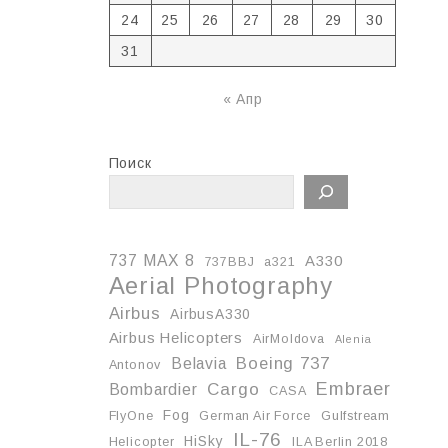
24
25
26
27
28
29
30
31
« Апр
Поиск
737 MAX 8
A330
737BBJ
a321
Aerial Photography
Airbus
AirbusA330
Airbus Helicopters
AirMoldova
Alenia
Boeing 737
Belavia
Antonov
Embraer
Cargo
Bombardier
CASA
Fog
FlyOne
German Air Force
Gulfstream
IL-76
HiSky
Helicopter
ILA Berlin 2018