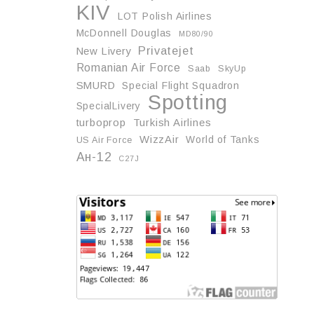
KIV
LOT Polish Airlines
McDonnell Douglas
MD80/90
Privatejet
New Livery
Romanian Air Force
Saab
SkyUp
SMURD
Special Flight Squadron
Spotting
SpecialLivery
turboprop
Turkish Airlines
WizzAir
World of Tanks
US Air Force
Ан-12
С27J