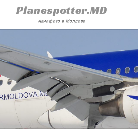
Skip
Planespotter.MD
to
content
Авиафото в Молдове