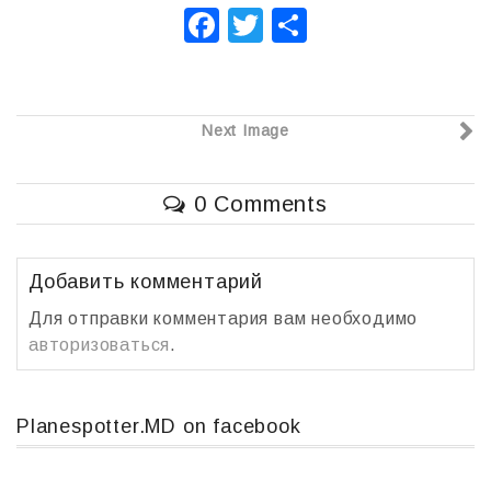
F
T
О
a
wi
т
c
tt
п
e
er
р
Next Image
b
а
o
в
0 Comments
o
и
k
т
Добавить комментарий
ь
Для отправки комментария вам необходимо
авторизоваться
.
Planespotter.MD on facebook