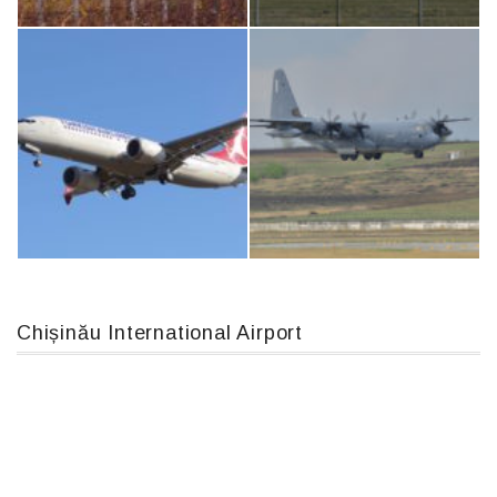
An12, UR-CGV
Airbus A319-114 D-AILN, Lufthansa, Франкфурт-Кишинев, 24/06/18
IL76, RA-78844
An124, RA-82013
Chișinău International Airport
Boeing 737 MAX 8, TC-LCC
MC-130, 15731