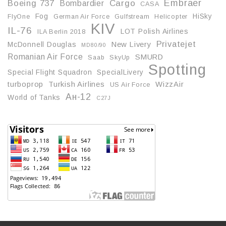
Embraer
Boeing 737
Cargo
Bombardier
CASA
Fog
HiSky
FlyOne
German Air Force
Gulfstream
Helicopter
KIV
IL-76
LOT Polish Airlines
ILA Berlin 2018
Privatejet
McDonnell Douglas
New Livery
MD80/90
Romanian Air Force
SMURD
Saab
SkyUp
Spotting
Special Flight Squadron
SpecialLivery
turboprop
Turkish Airlines
WizzAir
US Air Force
Ан-12
World of Tanks
С27J