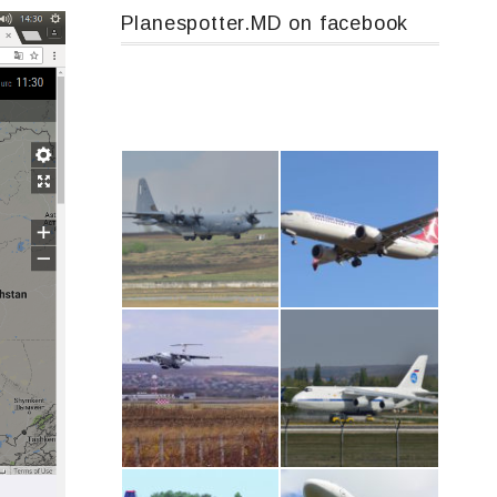
Planespotter.MD on facebook
MC-130, 15731
Boeing 737 MAX 8, TC-LCC