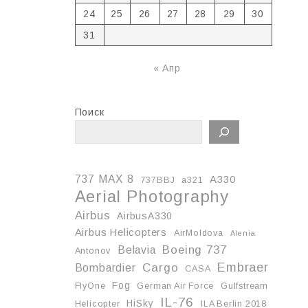
24
25
26
27
28
29
30
31
« Апр
Поиск
737 MAX 8
A330
737BBJ
a321
Aerial Photography
Airbus
AirbusA330
Airbus Helicopters
AirMoldova
Alenia
Boeing 737
Belavia
Antonov
Embraer
Cargo
Bombardier
CASA
Fog
FlyOne
German Air Force
Gulfstream
IL-76
HiSky
Helicopter
ILA Berlin 2018