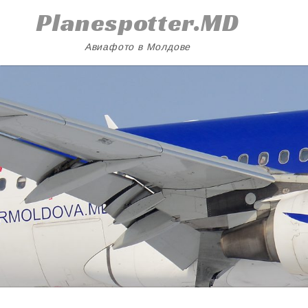
Skip
Planespotter.MD
to
content
Авиафото в Молдове