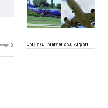
IL76, RA-78844
An124, RA-82013
Chișinău International Airport
Image
An12, UR-CGV
Airbus A319-114 D-AILN, Lufthansa, Франкфурт-Кишинев, 24/06/18