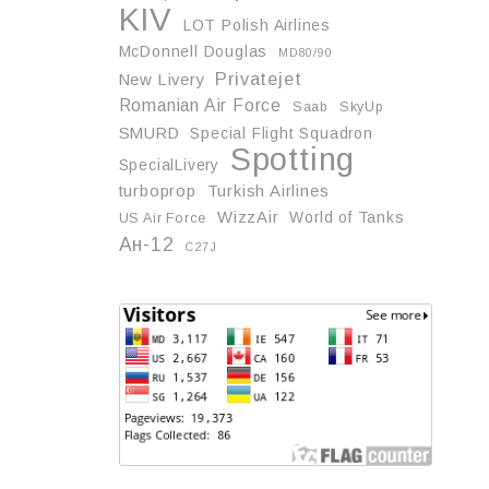
KIV
LOT Polish Airlines
McDonnell Douglas
MD80/90
Privatejet
New Livery
Romanian Air Force
Saab
SkyUp
SMURD
Special Flight Squadron
Spotting
SpecialLivery
turboprop
Turkish Airlines
WizzAir
World of Tanks
US Air Force
Ан-12
С27J