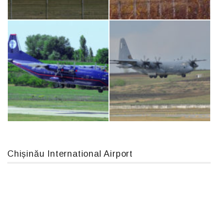
Airbus A319-114 D-AILN, Lufthansa, Франкфурт-Кишинев, 24/06/18
Boeing 737 MAX 8, TC-LCC
An124, RA-82013
IL76, RA-78844
Chișinău International Airport
An12, UR-CGV
MC-130, 15731