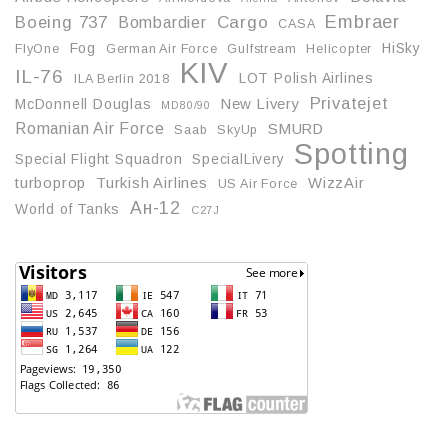
Embraer
Boeing 737
Cargo
Bombardier
CASA
Fog
HiSky
FlyOne
German Air Force
Gulfstream
Helicopter
KIV
IL-76
LOT Polish Airlines
ILA Berlin 2018
Privatejet
McDonnell Douglas
New Livery
MD80/90
Romanian Air Force
SMURD
Saab
SkyUp
Spotting
Special Flight Squadron
SpecialLivery
turboprop
Turkish Airlines
WizzAir
US Air Force
Ан-12
World of Tanks
С27J