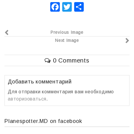
F
T
О
a
wi
т
c
tt
п
Previous Image
e
er
р
Next Image
b
а
o
в
0 Comments
o
и
k
т
ь
Добавить комментарий
Для отправки комментария вам необходимо
авторизоваться
.
Planespotter.MD on facebook