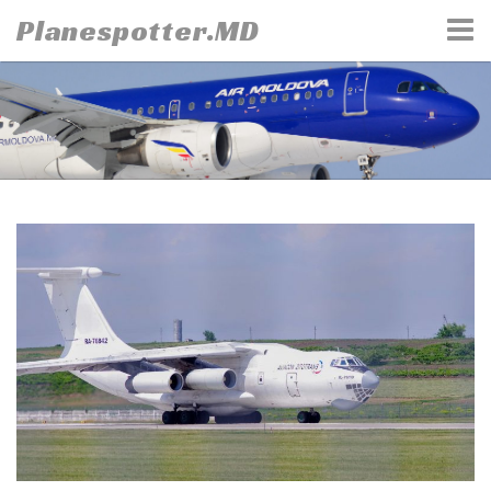
Skip
Planespotter.MD
to
content