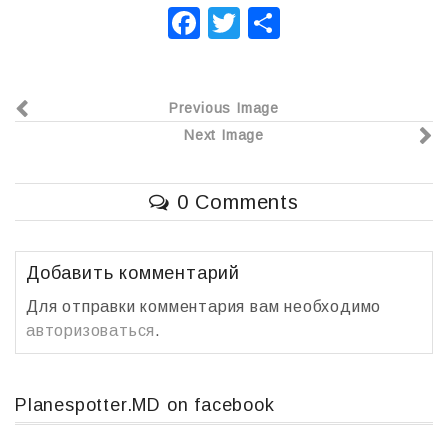
F
T
О
a
wi
т
c
tt
п
Previous Image
e
er
р
Next Image
b
а
o
в
0 Comments
o
и
k
т
ь
Добавить комментарий
Для отправки комментария вам необходимо
авторизоваться
.
Planespotter.MD on facebook