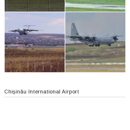
Boeing 737 MAX 8, TC-LCC
Airbus A319-114 D-AILN, Lufthansa, Франкфурт-Кишинев, 24/06/18
An124, RA-82013
An12, UR-CGV
Chișinău International Airport
IL76, RA-78844
MC-130, 15731