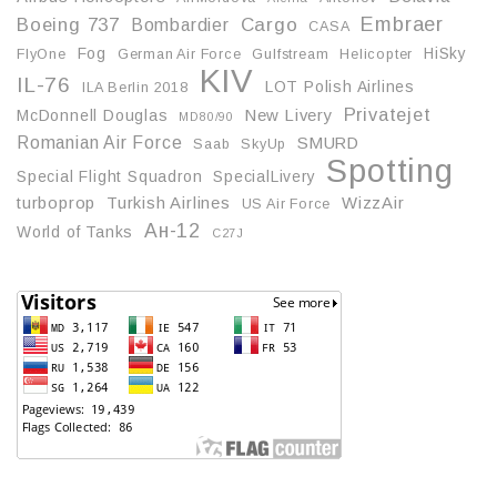
Embraer
Boeing 737
Cargo
Bombardier
CASA
Fog
HiSky
FlyOne
German Air Force
Gulfstream
Helicopter
KIV
IL-76
LOT Polish Airlines
ILA Berlin 2018
Privatejet
McDonnell Douglas
New Livery
MD80/90
Romanian Air Force
SMURD
Saab
SkyUp
Spotting
Special Flight Squadron
SpecialLivery
turboprop
Turkish Airlines
WizzAir
US Air Force
Ан-12
World of Tanks
С27J