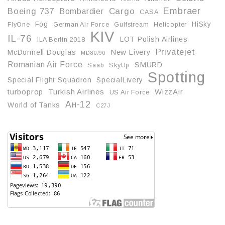
Embraer
Boeing 737
Cargo
Bombardier
CASA
Fog
HiSky
FlyOne
German Air Force
Gulfstream
Helicopter
KIV
IL-76
LOT Polish Airlines
ILA Berlin 2018
Privatejet
McDonnell Douglas
New Livery
MD80/90
Romanian Air Force
SMURD
Saab
SkyUp
Spotting
Special Flight Squadron
SpecialLivery
turboprop
Turkish Airlines
WizzAir
US Air Force
Ан-12
World of Tanks
С27J