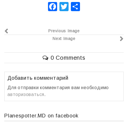
F
T
О
a
wi
т
c
tt
п
Previous Image
e
er
р
Next Image
b
а
o
в
0 Comments
o
и
k
т
ь
Добавить комментарий
Для отправки комментария вам необходимо
авторизоваться
.
Planespotter.MD on facebook