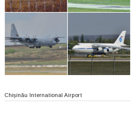
Airbus A319-114 D-AILN, Lufthansa, Франкфурт-Кишинев, 24/06/18
Boeing 737 MAX 8, TC-LCC
IL76, RA-78844
An12, UR-CGV
Chișinău International Airport
MC-130, 15731
An124, RA-82013