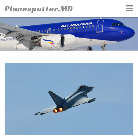
Skip
Planespotter.MD
to
content