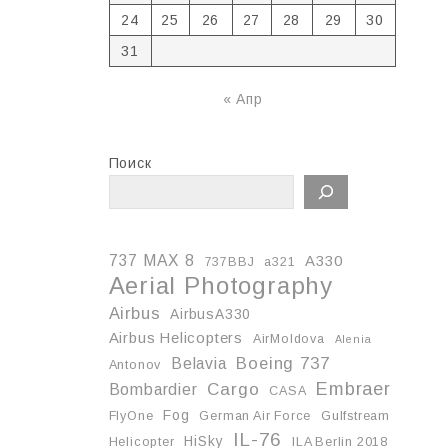
24
25
26
27
28
29
30
31
« Апр
Поиск
737 MAX 8
A330
737BBJ
a321
Aerial Photography
Airbus
AirbusA330
Airbus Helicopters
AirMoldova
Alenia
Boeing 737
Belavia
Antonov
Embraer
Cargo
Bombardier
CASA
Fog
FlyOne
German Air Force
Gulfstream
IL-76
HiSky
Helicopter
ILA Berlin 2018