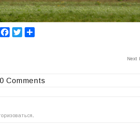
F
T
О
a
wi
т
c
tt
п
Next 
e
er
р
b
а
0 Comments
o
в
o
и
k
т
ь
торизоваться
.