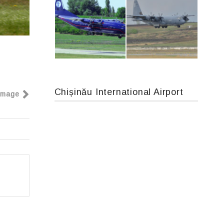
Boeing 737 MAX 8, TC-LCC
An124, RA-82013
Chișinău International Airport
Image
An12, UR-CGV
MC-130, 15731