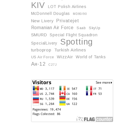
KIV
LOT Polish Airlines
McDonnell Douglas
MD80/90
Privatejet
New Livery
Romanian Air Force
Saab
SkyUp
SMURD
Special Flight Squadron
Spotting
SpecialLivery
turboprop
Turkish Airlines
WizzAir
World of Tanks
US Air Force
Ан-12
С27J