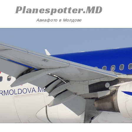
Skip
Planespotter.MD
to
content
Авиафото в Молдове