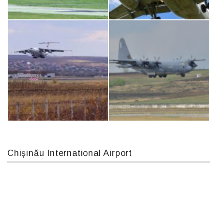
An124, RA-82013
Boeing 737 MAX 8, TC-LCC
An12, UR-CGV
Airbus A319-114 D-AILN, Lufthansa, Франкфурт-Кишинев, 24/06/18
Chișinău International Airport
IL76, RA-78844
MC-130, 15731