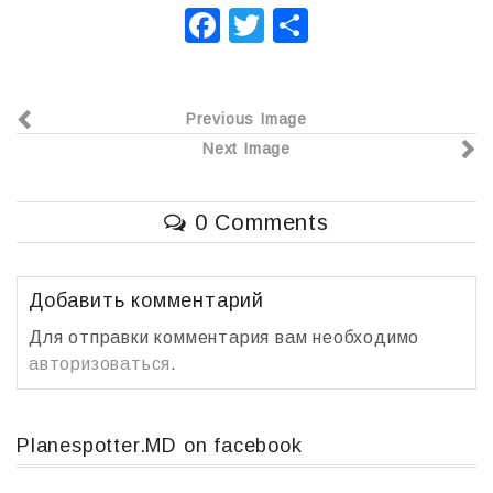
F
T
О
a
wi
т
c
tt
п
Previous Image
e
er
р
Next Image
b
а
o
в
0 Comments
o
и
k
т
ь
Добавить комментарий
Для отправки комментария вам необходимо
авторизоваться
.
Planespotter.MD on facebook