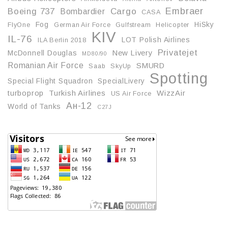
Embraer
Boeing 737
Cargo
Bombardier
CASA
Fog
HiSky
FlyOne
German Air Force
Gulfstream
Helicopter
KIV
IL-76
LOT Polish Airlines
ILA Berlin 2018
Privatejet
McDonnell Douglas
New Livery
MD80/90
Romanian Air Force
SMURD
Saab
SkyUp
Spotting
Special Flight Squadron
SpecialLivery
turboprop
Turkish Airlines
WizzAir
US Air Force
Ан-12
World of Tanks
С27J