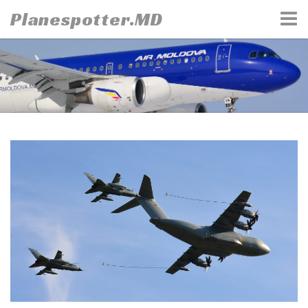
Skip
Planespotter.MD
to
content