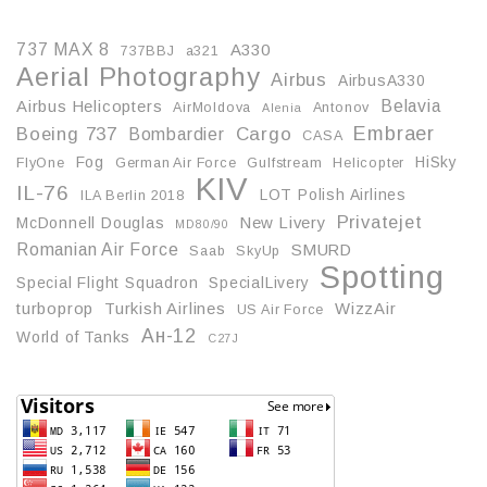
737 MAX 8
A330
737BBJ
a321
Aerial Photography
Airbus
AirbusA330
Belavia
Airbus Helicopters
AirMoldova
Antonov
Alenia
Embraer
Boeing 737
Cargo
Bombardier
CASA
Fog
HiSky
FlyOne
German Air Force
Gulfstream
Helicopter
KIV
IL-76
LOT Polish Airlines
ILA Berlin 2018
Privatejet
McDonnell Douglas
New Livery
MD80/90
Romanian Air Force
SMURD
Saab
SkyUp
Spotting
Special Flight Squadron
SpecialLivery
turboprop
Turkish Airlines
WizzAir
US Air Force
Ан-12
World of Tanks
С27J