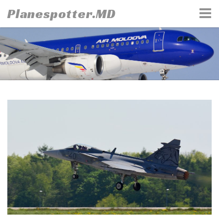
Skip
Planespotter.MD
to
content