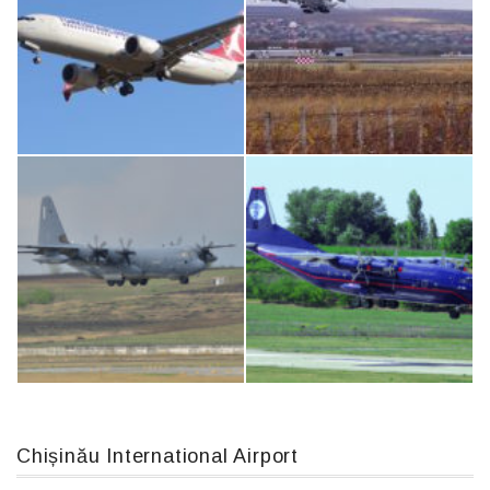
An124, RA-82013
Airbus A319-114 D-AILN, Lufthansa, Франкфурт-Кишинев, 24/06/18
Boeing 737 MAX 8, TC-LCC
IL76, RA-78844
Chișinău International Airport