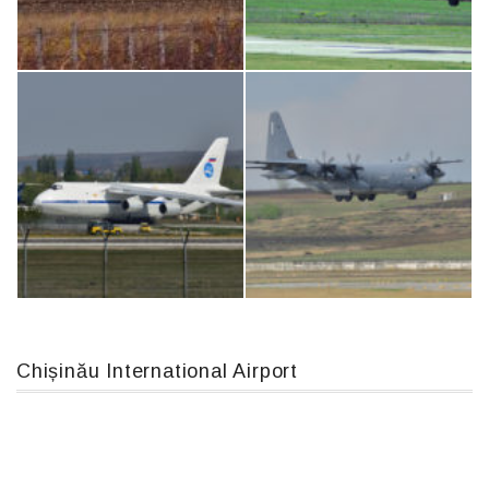
Boeing 737 MAX 8, TC-LCC
Airbus A319-114 D-AILN, Lufthansa, Франкфурт-Кишинев, 24/06/18
IL76, RA-78844
An12, UR-CGV
Chișinău International Airport