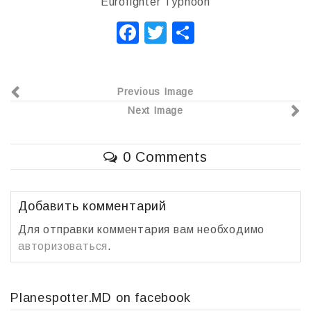
Eurofighter Typhoon
F
T
О
a
wi
т
c
tt
п
Previous Image
e
er
р
Next Image
b
а
o
в
0 Comments
o
и
k
т
ь
Добавить комментарий
Для отправки комментария вам необходимо
авторизоваться
.
Planespotter.MD on facebook