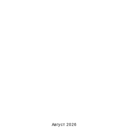
An124, RA-82013
MC-130, 15731
Август 2026