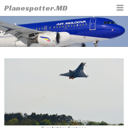
Skip
Planespotter.MD
to
content