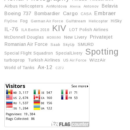
Belavia
Airbus Helicopters
AirMoldova
Antonov
Alenia
Embraer
Boeing 737
Cargo
Bombardier
CASA
Fog
HiSky
FlyOne
German Air Force
Gulfstream
Helicopter
KIV
IL-76
LOT Polish Airlines
ILA Berlin 2018
Privatejet
McDonnell Douglas
New Livery
MD80/90
Romanian Air Force
SMURD
Saab
SkyUp
Spotting
Special Flight Squadron
SpecialLivery
turboprop
Turkish Airlines
WizzAir
US Air Force
Ан-12
World of Tanks
С27J