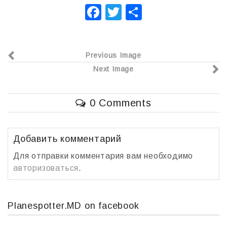
F
T
О
a
wi
т
c
tt
п
Previous Image
e
er
р
Next Image
b
а
o
в
0 Comments
o
и
k
т
ь
Добавить комментарий
Для отправки комментария вам необходимо
авторизоваться
.
Planespotter.MD on facebook