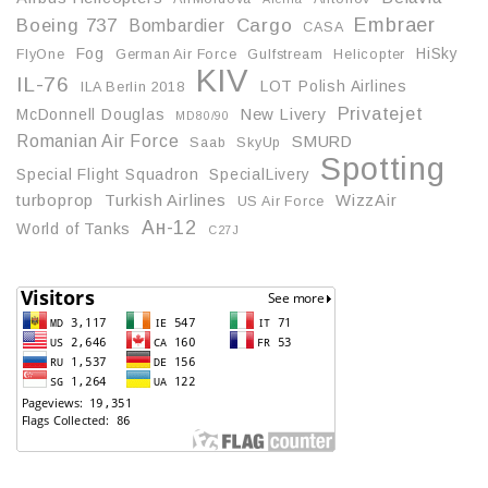
Embraer
Boeing 737
Cargo
Bombardier
CASA
Fog
HiSky
FlyOne
German Air Force
Gulfstream
Helicopter
KIV
IL-76
LOT Polish Airlines
ILA Berlin 2018
Privatejet
McDonnell Douglas
New Livery
MD80/90
Romanian Air Force
SMURD
Saab
SkyUp
Spotting
Special Flight Squadron
SpecialLivery
turboprop
Turkish Airlines
WizzAir
US Air Force
Ан-12
World of Tanks
С27J