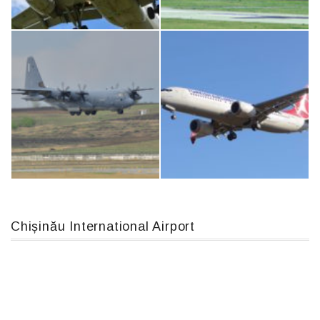
IL76, RA-78844
An124, RA-82013
Airbus A319-114 D-AILN, Lufthansa, Франкфурт-Кишинев, 24/06/18
An12, UR-CGV
Chișinău International Airport
MC-130, 15731
Boeing 737 MAX 8, TC-LCC