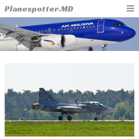
Skip
Planespotter.MD
to
content