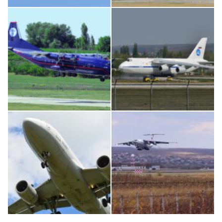
Boeing 737 MAX 8, TC-LCC
MC-130, 15731
An12, UR-CGV
An124, RA-82013