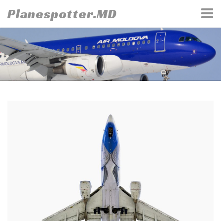
Skip
Planespotter.MD
to
content