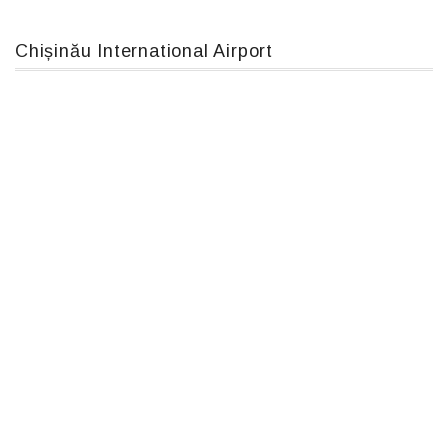
Chișinău International Airport
Airbus A319-114 D-AILN, Lufthansa, Франкфурт-Кишинев, 24/06/18
IL76, RA-78844