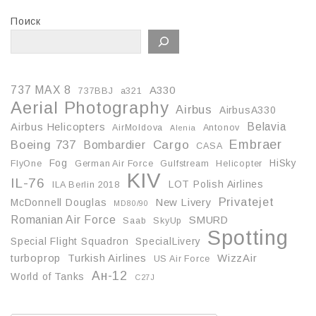
Поиск
737 MAX 8
A330
737BBJ
a321
Aerial Photography
Airbus
AirbusA330
Belavia
Airbus Helicopters
AirMoldova
Antonov
Alenia
Embraer
Boeing 737
Cargo
Bombardier
CASA
Fog
HiSky
FlyOne
German Air Force
Gulfstream
Helicopter
KIV
IL-76
LOT Polish Airlines
ILA Berlin 2018
Privatejet
McDonnell Douglas
New Livery
MD80/90
Romanian Air Force
SMURD
Saab
SkyUp
Spotting
Special Flight Squadron
SpecialLivery
turboprop
Turkish Airlines
WizzAir
US Air Force
Ан-12
World of Tanks
С27J