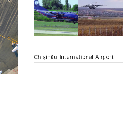
An124, RA-82013
MC-130, 15731
Chișinău International Airport
An12, UR-CGV
IL76, RA-78844