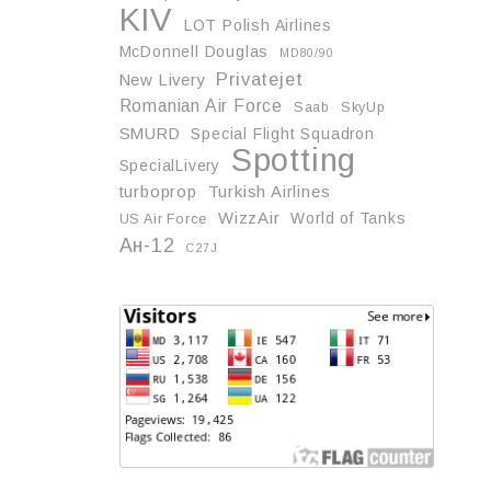
KIV
LOT Polish Airlines
McDonnell Douglas
MD80/90
Privatejet
New Livery
Romanian Air Force
Saab
SkyUp
SMURD
Special Flight Squadron
Spotting
SpecialLivery
turboprop
Turkish Airlines
WizzAir
World of Tanks
US Air Force
Ан-12
С27J