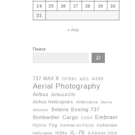
24
25
26
27
28
29
30
31
« Апр
Поиск
737 MAX 8
A330
737BBJ
a321
Aerial Photography
Airbus
AirbusA330
Airbus Helicopters
AirMoldova
Alenia
Boeing 737
Belavia
Antonov
Embraer
Cargo
Bombardier
CASA
Fog
FlyOne
German Air Force
Gulfstream
IL-76
HiSky
Helicopter
ILA Berlin 2018