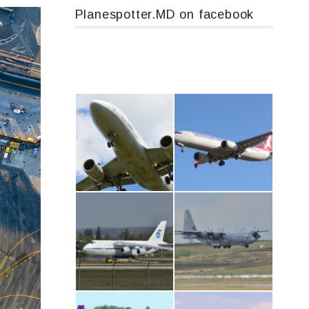
Planespotter.MD on facebook
Airbus A319-114 D-AILN, Lufthansa, Франкфурт-Кишинев, 24/06/18
Boeing 737 MAX 8, TC-LCC