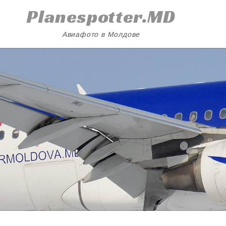
Skip
Planespotter.MD
to
content
Авиафото в Молдове