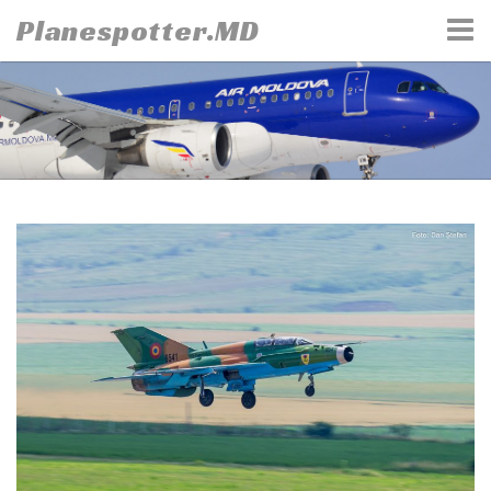
Skip
Planespotter.MD
to
content