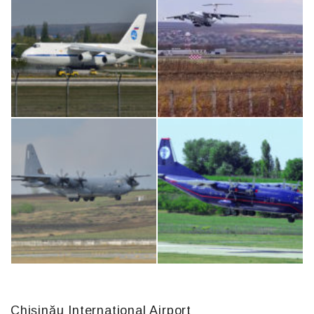
Airbus A319-114 D-AILN, Lufthansa, Франкфурт-Кишинев, 24/06/18
Boeing 737 MAX 8, TC-LCC
An124, RA-82013
IL76, RA-78844
Chișinău International Airport