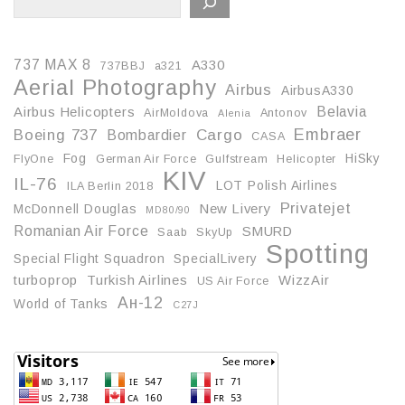
737 MAX 8
A330
737BBJ
a321
Aerial Photography
Airbus
AirbusA330
Belavia
Airbus Helicopters
AirMoldova
Antonov
Alenia
Embraer
Boeing 737
Cargo
Bombardier
CASA
Fog
HiSky
FlyOne
German Air Force
Gulfstream
Helicopter
KIV
IL-76
LOT Polish Airlines
ILA Berlin 2018
Privatejet
McDonnell Douglas
New Livery
MD80/90
Romanian Air Force
SMURD
Saab
SkyUp
Spotting
Special Flight Squadron
SpecialLivery
turboprop
Turkish Airlines
WizzAir
US Air Force
Ан-12
World of Tanks
С27J