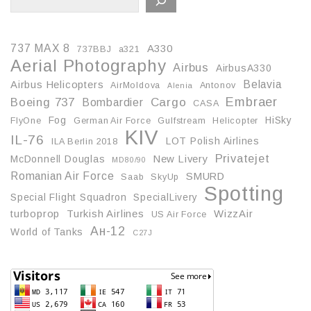
737 MAX 8
A330
737BBJ
a321
Aerial Photography
Airbus
AirbusA330
Belavia
Airbus Helicopters
AirMoldova
Antonov
Alenia
Embraer
Boeing 737
Cargo
Bombardier
CASA
Fog
HiSky
FlyOne
German Air Force
Gulfstream
Helicopter
KIV
IL-76
LOT Polish Airlines
ILA Berlin 2018
Privatejet
McDonnell Douglas
New Livery
MD80/90
Romanian Air Force
SMURD
Saab
SkyUp
Spotting
Special Flight Squadron
SpecialLivery
turboprop
Turkish Airlines
WizzAir
US Air Force
Ан-12
World of Tanks
С27J