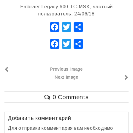
Embraer Legacy 600 TC-MSK, частный
пользователь, 24/06/18
F
T
О
a
wi
т
F
T
О
c
tt
п
a
wi
т
e
er
р
c
tt
п
b
а
Previous Image
e
er
р
o
в
Next Image
b
а
o
и
o
в
k
т
0 Comments
o
и
ь
k
т
ь
Добавить комментарий
Для отправки комментария вам необходимо