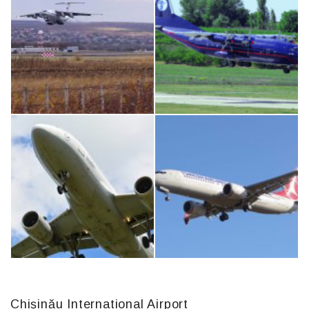
An124, RA-82013
MC-130, 15731
IL76, RA-78844
An12, UR-CGV
Chișinău International Airport