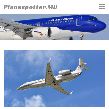
Skip
Planespotter.MD
to
content