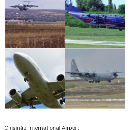
Boeing 737 MAX 8, TC-LCC
An124, RA-82013
IL76, RA-78844
An12, UR-CGV
Chișinău International Airport