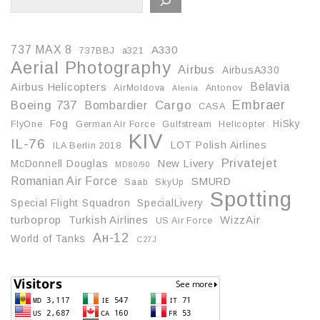
737 MAX 8
A330
737BBJ
a321
Aerial Photography
Airbus
AirbusA330
Belavia
Airbus Helicopters
AirMoldova
Antonov
Alenia
Embraer
Boeing 737
Cargo
Bombardier
CASA
Fog
HiSky
FlyOne
German Air Force
Gulfstream
Helicopter
KIV
IL-76
LOT Polish Airlines
ILA Berlin 2018
Privatejet
McDonnell Douglas
New Livery
MD80/90
Romanian Air Force
SMURD
Saab
SkyUp
Spotting
Special Flight Squadron
SpecialLivery
turboprop
Turkish Airlines
WizzAir
US Air Force
Ан-12
World of Tanks
С27J