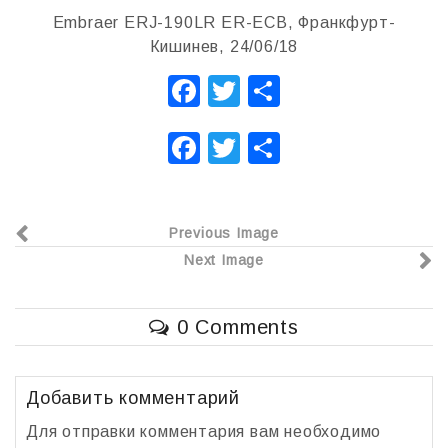
Embraer ERJ-190LR ER-ECB, Франкфурт-
Кишинев, 24/06/18
F
T
О
a
wi
т
F
T
О
c
tt
п
a
wi
т
e
er
р
c
tt
п
b
а
Previous Image
e
er
р
o
в
Next Image
b
а
o
и
o
в
k
т
0 Comments
o
и
ь
k
т
ь
Добавить комментарий
Для отправки комментария вам необходимо