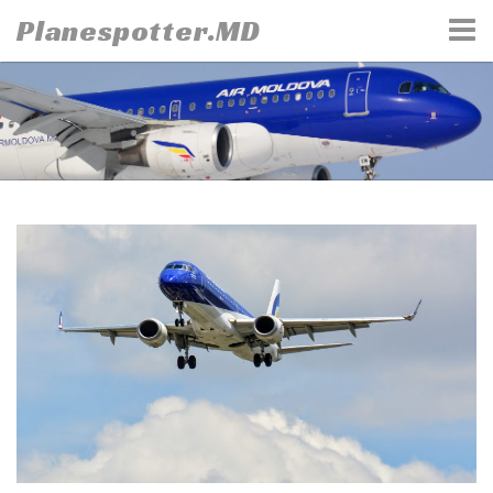
Skip
Planespotter.MD
to
content