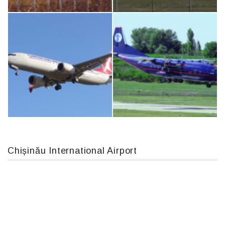
Airbus A319-114 D-AILN, Lufthansa, Франкфурт-Кишинев, 24/06/18
MC-130, 15731
IL76, RA-78844
An124, RA-82013
Chișinău International Airport
Boeing 737 MAX 8, TC-LCC
An12, UR-CGV