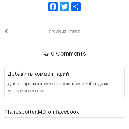
F
T
О
a
wi
т
c
tt
п
Previous Image
e
er
р
b
а
o
в
0 Comments
o
и
k
т
Добавить комментарий
ь
Для отправки комментария вам необходимо
авторизоваться
.
Planespotter.MD on facebook