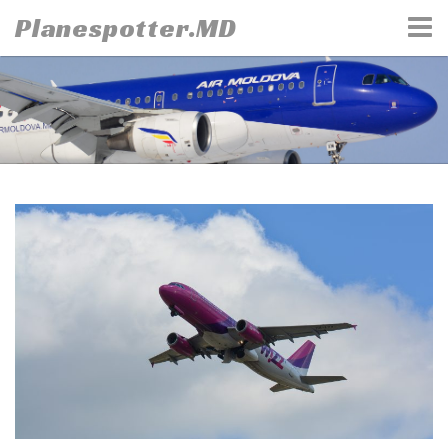
Skip
Planespotter.MD
to
content