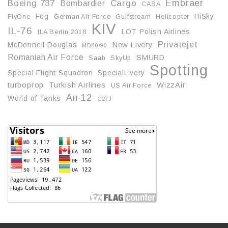
Embraer
Boeing 737
Cargo
Bombardier
CASA
Fog
HiSky
FlyOne
German Air Force
Gulfstream
Helicopter
KIV
IL-76
LOT Polish Airlines
ILA Berlin 2018
Privatejet
McDonnell Douglas
New Livery
MD80/90
Romanian Air Force
SMURD
Saab
SkyUp
Spotting
Special Flight Squadron
SpecialLivery
turboprop
Turkish Airlines
WizzAir
US Air Force
Ан-12
World of Tanks
С27J