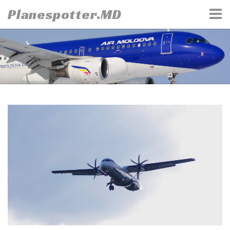
Skip
Planespotter.MD
to
content