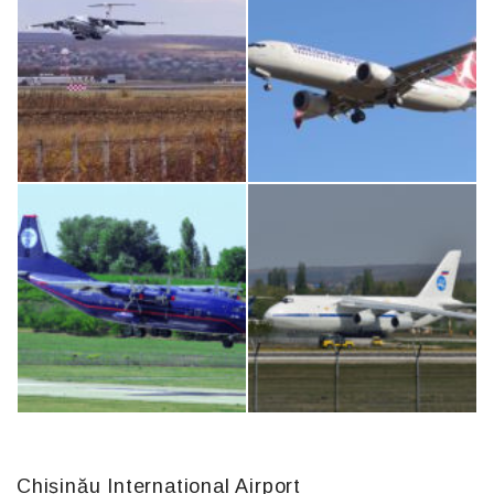
Airbus A319-114 D-AILN, Lufthansa, Франкфурт-Кишинев, 24/06/18
MC-130, 15731
IL76, RA-78844
Boeing 737 MAX 8, TC-LCC
Chișinău International Airport