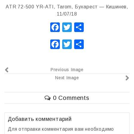
ATR 72-500 YR-ATI, Tarom, Бухарест — Кишинев,
11/07/18
F
T
О
a
wi
т
F
T
О
c
tt
п
a
wi
т
e
er
р
c
tt
п
b
а
Previous Image
e
er
р
o
в
Next Image
b
а
o
и
o
в
k
т
0 Comments
o
и
ь
k
т
ь
Добавить комментарий
Для отправки комментария вам необходимо