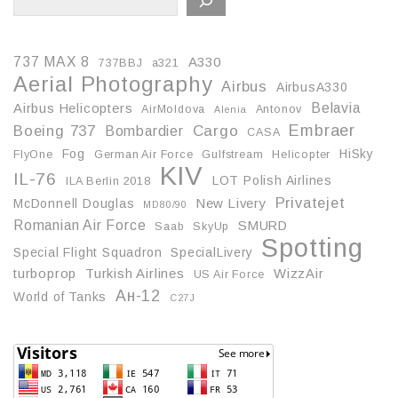
737 MAX 8
A330
737BBJ
a321
Aerial Photography
Airbus
AirbusA330
Belavia
Airbus Helicopters
AirMoldova
Antonov
Alenia
Embraer
Boeing 737
Cargo
Bombardier
CASA
Fog
HiSky
FlyOne
German Air Force
Gulfstream
Helicopter
KIV
IL-76
LOT Polish Airlines
ILA Berlin 2018
Privatejet
McDonnell Douglas
New Livery
MD80/90
Romanian Air Force
SMURD
Saab
SkyUp
Spotting
Special Flight Squadron
SpecialLivery
turboprop
Turkish Airlines
WizzAir
US Air Force
Ан-12
World of Tanks
С27J