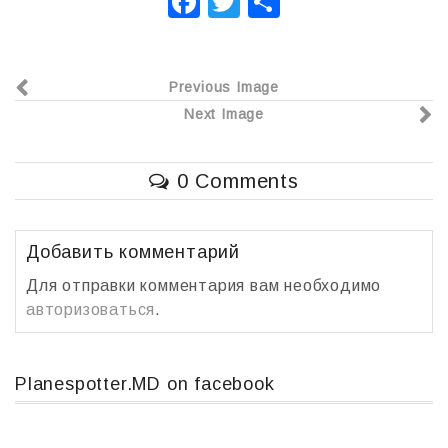
F
T
О
a
wi
т
c
tt
п
Previous Image
e
er
р
Next Image
b
а
o
в
0 Comments
o
и
k
т
ь
Добавить комментарий
Для отправки комментария вам необходимо
авторизоваться
.
Planespotter.MD on facebook