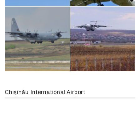
Boeing 737 MAX 8, TC-LCC
Airbus A319-114 D-AILN, Lufthansa, Франкфурт-Кишинев, 24/06/18
Chișinău International Airport
MC-130, 15731
IL76, RA-78844