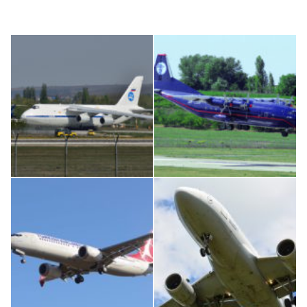
An124, RA-82013
An12, UR-CGV