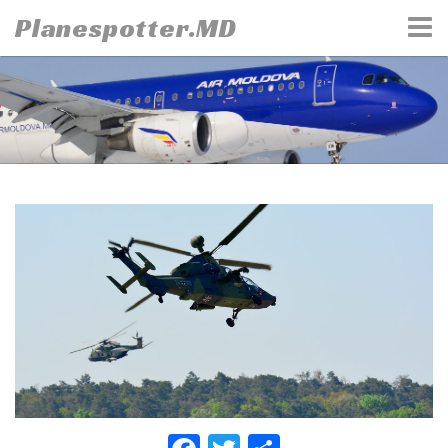
Skip
Planespotter.MD
to
content