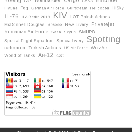
Embraer
Boeing 737
Cargo
Bombardier
CASA
Fog
HiSky
FlyOne
German Air Force
Gulfstream
Helicopter
KIV
IL-76
LOT Polish Airlines
ILA Berlin 2018
Privatejet
McDonnell Douglas
New Livery
MD80/90
Romanian Air Force
SMURD
Saab
SkyUp
Spotting
Special Flight Squadron
SpecialLivery
turboprop
Turkish Airlines
WizzAir
US Air Force
Ан-12
World of Tanks
С27J