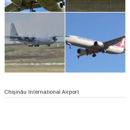
An12, UR-CGV
IL76, RA-78844
Airbus A319-114 D-AILN, Lufthansa, Франкфурт-Кишинев, 24/06/18
An124, RA-82013
Chișinău International Airport
MC-130, 15731
Boeing 737 MAX 8, TC-LCC