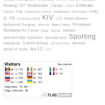
Embraer
Boeing 737
Cargo
Bombardier
CASA
Fog
HiSky
FlyOne
German Air Force
Gulfstream
Helicopter
KIV
IL-76
LOT Polish Airlines
ILA Berlin 2018
Privatejet
McDonnell Douglas
New Livery
MD80/90
Romanian Air Force
SMURD
Saab
SkyUp
Spotting
Special Flight Squadron
SpecialLivery
turboprop
Turkish Airlines
WizzAir
US Air Force
Ан-12
World of Tanks
С27J