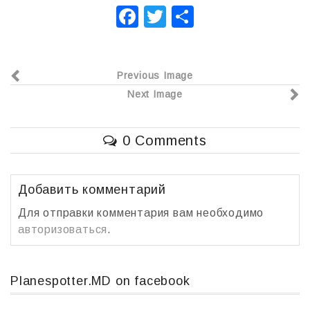
F
T
О
a
wi
т
c
tt
п
Previous Image
e
er
р
Next Image
b
а
o
в
0 Comments
o
и
k
т
ь
Добавить комментарий
Для отправки комментария вам необходимо
авторизоваться
.
Planespotter.MD on facebook