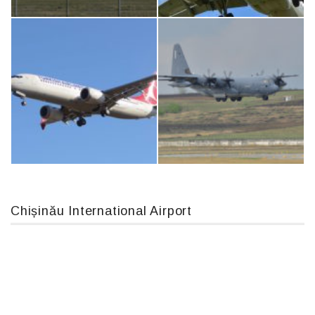
IL76, RA-78844
An12, UR-CGV
An124, RA-82013
Airbus A319-114 D-AILN, Lufthansa, Франкфурт-Кишинев, 24/06/18
Chișinău International Airport
Boeing 737 MAX 8, TC-LCC
MC-130, 15731