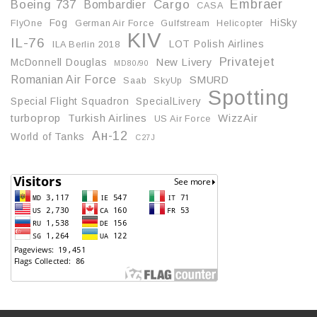
Embraer
Boeing 737
Cargo
Bombardier
CASA
Fog
HiSky
FlyOne
German Air Force
Gulfstream
Helicopter
KIV
IL-76
LOT Polish Airlines
ILA Berlin 2018
Privatejet
McDonnell Douglas
New Livery
MD80/90
Romanian Air Force
SMURD
Saab
SkyUp
Spotting
Special Flight Squadron
SpecialLivery
turboprop
Turkish Airlines
WizzAir
US Air Force
Ан-12
World of Tanks
С27J