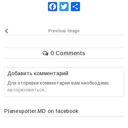
F
T
О
a
wi
т
c
tt
п
Previous Image
e
er
р
b
а
o
в
0 Comments
o
и
k
т
Добавить комментарий
ь
Для отправки комментария вам необходимо
авторизоваться
.
Planespotter.MD on facebook