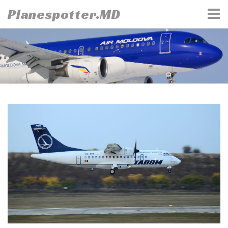
Skip
Planespotter.MD
to
content