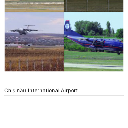
Airbus A319-114 D-AILN, Lufthansa, Франкфурт-Кишинев, 24/06/18
Boeing 737 MAX 8, TC-LCC
MC-130, 15731
An124, RA-82013
Chișinău International Airport
IL76, RA-78844
An12, UR-CGV