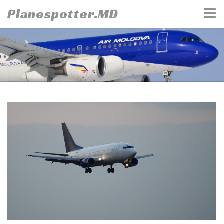
Skip
Planespotter.MD
to
content