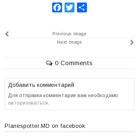
F
T
О
a
wi
т
c
tt
п
Previous Image
e
er
р
Next Image
b
а
o
в
0 Comments
o
и
k
т
ь
Добавить комментарий
Для отправки комментария вам необходимо
авторизоваться
.
Planespotter.MD on facebook