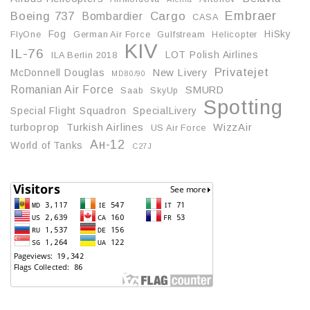
Embraer
Boeing 737
Cargo
Bombardier
CASA
Fog
HiSky
FlyOne
German Air Force
Gulfstream
Helicopter
KIV
IL-76
LOT Polish Airlines
ILA Berlin 2018
Privatejet
McDonnell Douglas
New Livery
MD80/90
Romanian Air Force
SMURD
Saab
SkyUp
Spotting
Special Flight Squadron
SpecialLivery
turboprop
Turkish Airlines
WizzAir
US Air Force
Ан-12
World of Tanks
С27J