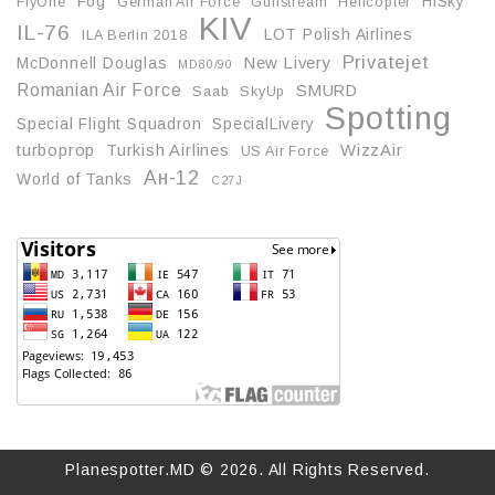
Fog
HiSky
FlyOne
German Air Force
Gulfstream
Helicopter
KIV
IL-76
LOT Polish Airlines
ILA Berlin 2018
Privatejet
McDonnell Douglas
New Livery
MD80/90
Romanian Air Force
SMURD
Saab
SkyUp
Spotting
Special Flight Squadron
SpecialLivery
turboprop
Turkish Airlines
WizzAir
US Air Force
Ан-12
World of Tanks
С27J
Planespotter.MD © 2026. All Rights Reserved.