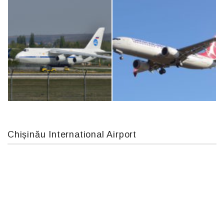
Airbus A319-114 D-AILN, Lufthansa, Франкфурт-Кишинев, 24/06/18
MC-130, 15731
Chișinău International Airport
An124, RA-82013
Boeing 737 MAX 8, TC-LCC