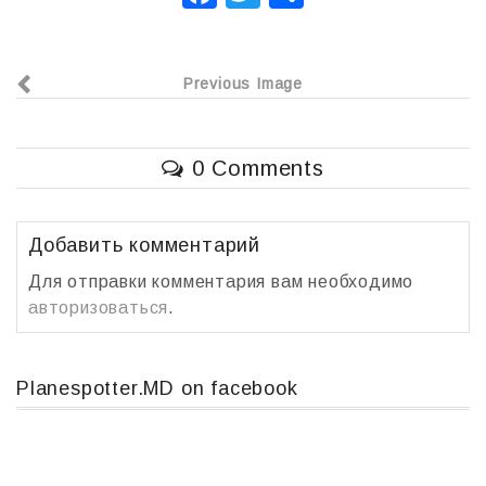
a
wi
т
c
tt
п
Previous Image
e
er
р
b
а
o
в
0 Comments
o
и
k
т
Добавить комментарий
ь
Для отправки комментария вам необходимо
авторизоваться
.
Planespotter.MD on facebook