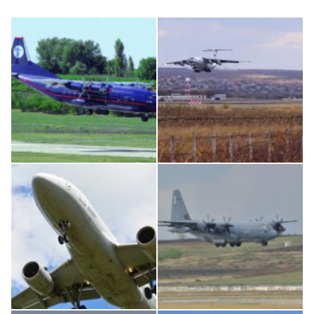
An12, UR-CGV
IL76, RA-78844